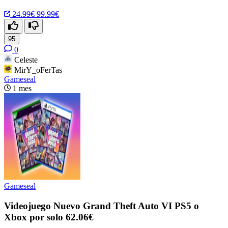
24.99€
99.99€
95
0
Celeste
MirY_oFerTas
Gameseal
1 mes
Gameseal
Videojuego Nuevo Grand Theft Auto VI PS5 o
Xbox por solo 62.06€