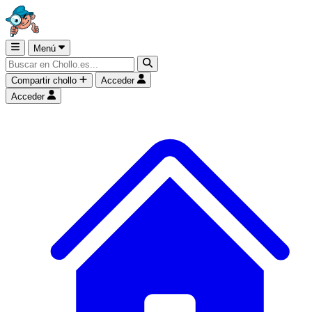
Menú
Compartir chollo
Acceder
Acceder