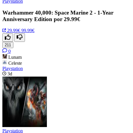
Playstation
Warhammer 40,000: Space Marine 2 - 1-Year
Anniversary Edition por 29.99€
29.99€
99.99€
211
0
Lunam
Celeste
Playstation
3d
Playstation