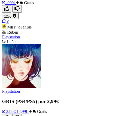
-90%
Gratis
1255
0
MirY_oFerTas
Ruben
Playstation
1 año
Playstation
GRIS (PS4/PS5) por 2,99€
2,99€
14,99€
Gratis