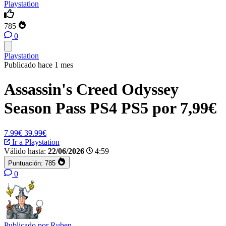
Playstation
785
0
Playstation
Publicado hace 1 mes
Assassin's Creed Odyssey
Season Pass PS4 PS5 por 7,99€
7.99€
39.99€
Ir a Playstation
Válido hasta:
22/06/2026
4:59
Puntuación:
785
0
Publicado por
Ruben