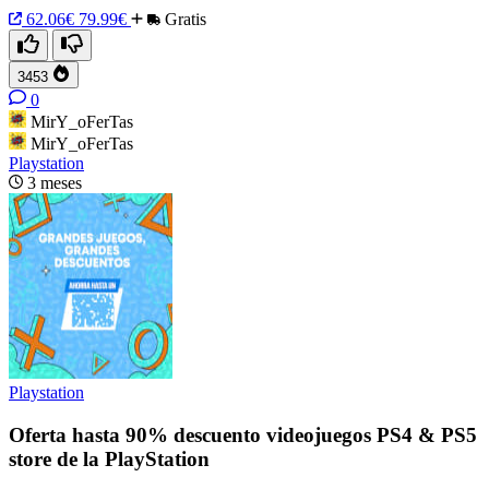
62.06€
79.99€
Gratis
3453
0
MirY_oFerTas
MirY_oFerTas
Playstation
3 meses
Playstation
Oferta hasta 90% descuento videojuegos PS4 & PS5
store de la PlayStation