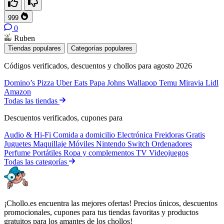
999
0
Ruben
Tiendas populares
Categorías populares
Códigos verificados, descuentos y chollos para agosto 2026
Domino’s Pizza
Uber Eats
Papa Johns
Wallapop
Temu
Miravia
Lidl
Amazon
Todas las tiendas
Descuentos verificados, cupones para
Audio & Hi-Fi
Comida a domicilio
Electrónica
Freidoras
Gratis
Juguetes
Maquillaje
Móviles
Nintendo Switch
Ordenadores
Perfume
Portátiles
Ropa y complementos
TV
Videojuegos
Todas las categorías
¡Chollo.es encuentra las mejores ofertas! Precios únicos, descuentos
promocionales, cupones para tus tiendas favoritas y productos
gratuitos para los amantes de los chollos!