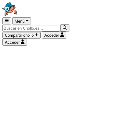
Menú
Compartir chollo
Acceder
Acceder