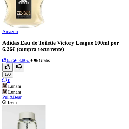
Amazon
Adidas Eau de Toilette Victory League 100ml por
6.26€ (compra recurrente)
6.26€
8.80€
Gratis
190
0
Lunam
Lunam
Pull&Bear
1sem