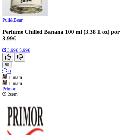
Pull&Bear
Perfume Chilled Banana 100 ml (3.38 fl oz) por
3.99€
3.99€
5.99€
80
0
Lunam
Lunam
Primor
2sem