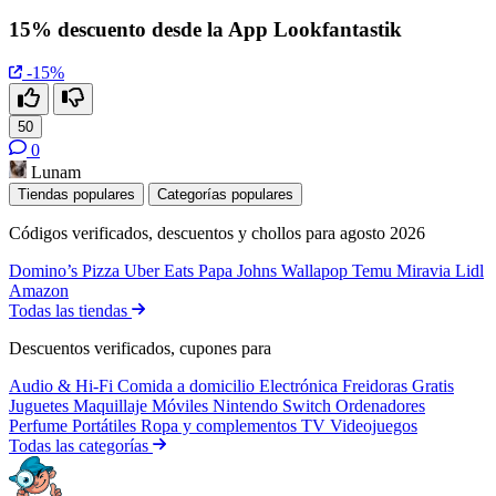
15% descuento desde la App Lookfantastik
-15%
50
0
Lunam
Tiendas populares
Categorías populares
Códigos verificados, descuentos y chollos para agosto 2026
Domino’s Pizza
Uber Eats
Papa Johns
Wallapop
Temu
Miravia
Lidl
Amazon
Todas las tiendas
Descuentos verificados, cupones para
Audio & Hi-Fi
Comida a domicilio
Electrónica
Freidoras
Gratis
Juguetes
Maquillaje
Móviles
Nintendo Switch
Ordenadores
Perfume
Portátiles
Ropa y complementos
TV
Videojuegos
Todas las categorías