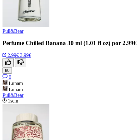
Pull&Bear
Perfume Chilled Banana 30 ml (1.01 fl oz) por 2.99€
2.99€
3.99€
90
0
Lunam
Lunam
Pull&Bear
1sem