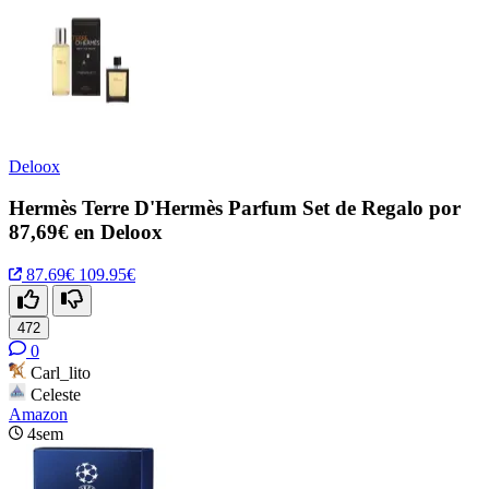
Deloox
Hermès Terre D'Hermès Parfum Set de Regalo por
87,69€ en Deloox
87.69€
109.95€
472
0
Carl_lito
Celeste
Amazon
4sem