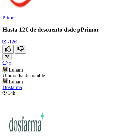
Primor
Hasta 12€ de descuento dsde pPrimor
-12€
78
0
Lunam
Último día disponible
Lunam
Dosfarma
14h