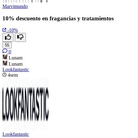
Marvimundo
10% descuento en fragancias y tratamientos
-10%
55
0
Lunam
Lunam
Lookfantastic
4sem
Lookfantastic