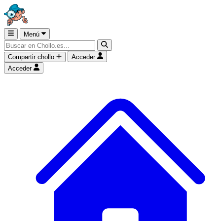
Menú
Compartir chollo
Acceder
Acceder