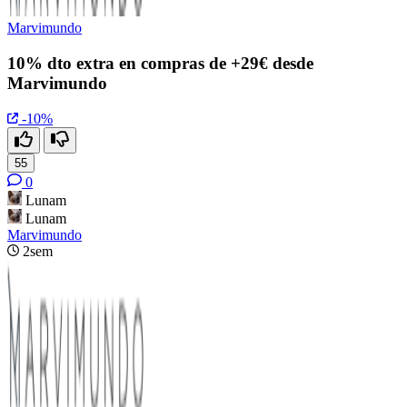
Marvimundo
10% dto extra en compras de +29€ desde
Marvimundo
-10%
55
0
Lunam
Lunam
Marvimundo
2sem