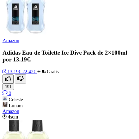
Amazon
Adidas Eau de Toilette Ice Dive Pack de 2×100ml
por 13.19€.
13.19€
22.42€
Gratis
191
0
Celeste
Lunam
Amazon
4sem