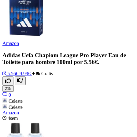
Amazon
Adidas Uefa Chapiom League Pro Player Eau de
Toilette para hombre 100ml por 5.56€.
5.56€
9.99€
Gratis
215
0
Celeste
Celeste
Amazon
4sem