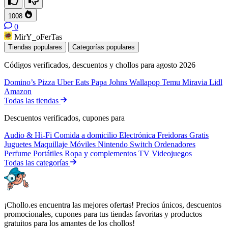
1008
0
MirY_oFerTas
Tiendas populares
Categorías populares
Códigos verificados, descuentos y chollos para agosto 2026
Domino’s Pizza
Uber Eats
Papa Johns
Wallapop
Temu
Miravia
Lidl
Amazon
Todas las tiendas
Descuentos verificados, cupones para
Audio & Hi-Fi
Comida a domicilio
Electrónica
Freidoras
Gratis
Juguetes
Maquillaje
Móviles
Nintendo Switch
Ordenadores
Perfume
Portátiles
Ropa y complementos
TV
Videojuegos
Todas las categorías
¡Chollo.es encuentra las mejores ofertas! Precios únicos, descuentos
promocionales, cupones para tus tiendas favoritas y productos
gratuitos para los amantes de los chollos!