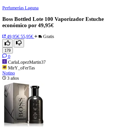
Perfumerías Laguna
Boss Bottled Lote 100 Vaporizador Estuche
económico por 49,95€
49,95€
55,95€
Gratis
179
0
CarlaLopezMartin37
MirY_oFerTas
Notino
3 años