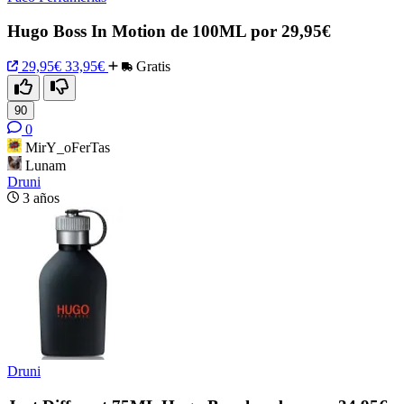
Hugo Boss In Motion de 100ML por 29,95€
29,95€
33,95€
Gratis
90
0
MirY_oFerTas
Lunam
Druni
3 años
Druni