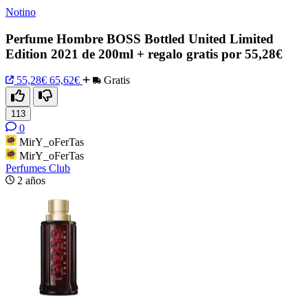
Notino
Perfume Hombre BOSS Bottled United Limited
Edition 2021 de 200ml + regalo gratis por 55,28€
55,28€
65,62€
Gratis
113
0
MirY_oFerTas
MirY_oFerTas
Perfumes Club
2 años