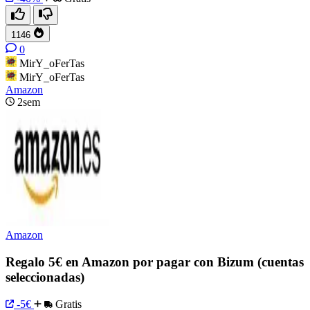
1146
0
MirY_oFerTas
MirY_oFerTas
Amazon
2sem
Amazon
Regalo 5€ en Amazon por pagar con Bizum (cuentas
seleccionadas)
-5€
Gratis