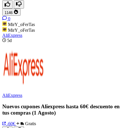
1146
0
MirY_oFerTas
MirY_oFerTas
AliExpress
5d
AliExpress
Nuevos cupones Aliexpress hasta 60€ descuento en
tus compras (1 Agosto)
-60€
Gratis