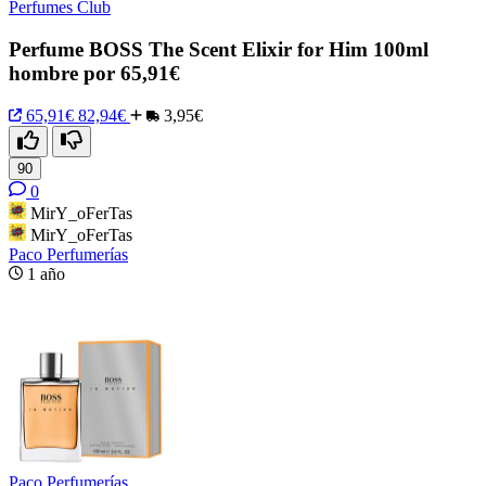
Perfumes Club
Perfume BOSS The Scent Elixir for Him 100ml
hombre por 65,91€
65,91€
82,94€
3,95€
90
0
MirY_oFerTas
MirY_oFerTas
Paco Perfumerías
1 año
Paco Perfumerías