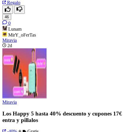
Regalo
46
0
Lunam
MirY_oFerTas
Miravia
2d
Miravia
Los Happy 5 hasta 40% descuento y cupones 17€
entra y pillalos
-40%
Gratis