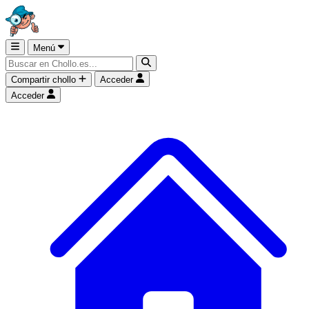
Menú
Compartir chollo
Acceder
Acceder