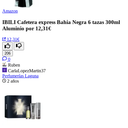
Amazon
IBILI Cafetera express Bahia Negra 6 tazas 300ml
Aluminio por 12,31€
12,31€
206
0
Ruben
CarlaLopezMartin37
Perfumerías Laguna
2 años