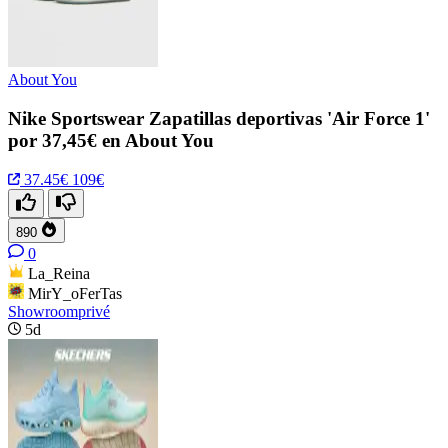
About You
Nike Sportswear Zapatillas deportivas 'Air Force 1'
por 37,45€ en About You
37.45€
109€
890
0
La_Reina
MirY_oFerTas
Showroomprivé
5d