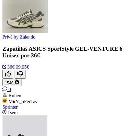
Privé by Zalando
Zapatillas ASICS SportStyle GEL-VENTURE 6
Unisex por 36€
36€
99.95€
1546
0
Ruben
MirY_oFerTas
Sprinter
1sem