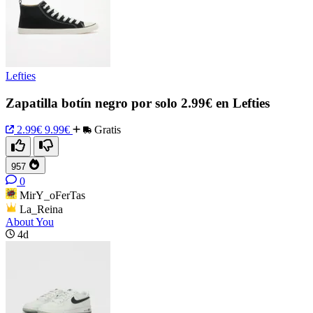
Lefties
Zapatilla botín negro por solo 2.99€ en Lefties
2.99€
9.99€
Gratis
957
0
MirY_oFerTas
La_Reina
About You
4d