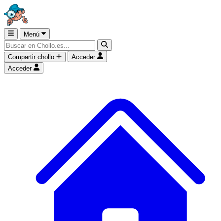
Menú
Compartir chollo
Acceder
Acceder