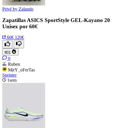
Privé by Zalando
Zapatillas ASICS SportStyle GEL-Kayano 20
Unisex por 60€
60€
120€
801
0
Ruben
MirY_oFerTas
Sprinter
1sem