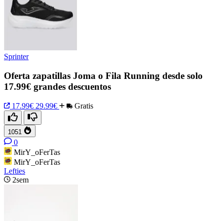
Sprinter
Oferta zapatillas Joma o Fila Running desde solo
17.99€ grandes descuentos
17.99€
29.99€
Gratis
1051
0
MirY_oFerTas
MirY_oFerTas
Lefties
2sem