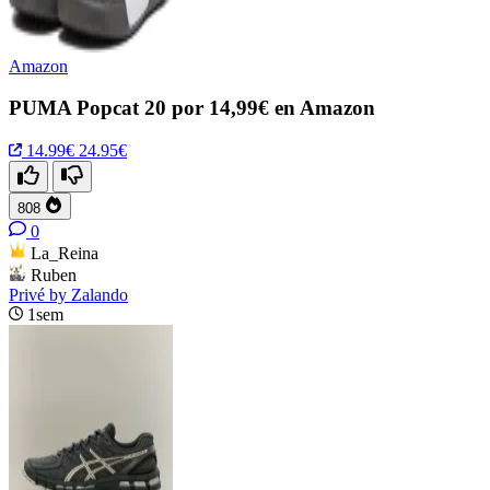
Amazon
PUMA Popcat 20 por 14,99€ en Amazon
14.99€
24.95€
808
0
La_Reina
Ruben
Privé by Zalando
1sem