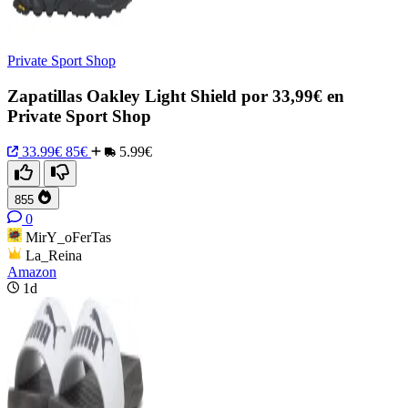
Private Sport Shop
Zapatillas Oakley Light Shield por 33,99€ en
Private Sport Shop
33.99€
85€
5.99€
855
0
MirY_oFerTas
La_Reina
Amazon
1d