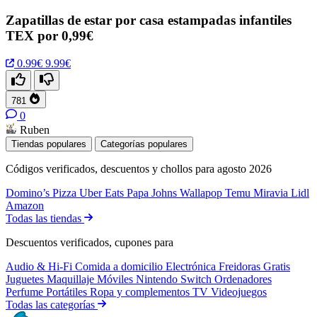
Zapatillas de estar por casa estampadas infantiles
TEX por 0,99€
0.99€
9.99€
781
0
Ruben
Tiendas populares
Categorías populares
Códigos verificados, descuentos y chollos para agosto 2026
Domino’s Pizza
Uber Eats
Papa Johns
Wallapop
Temu
Miravia
Lidl
Amazon
Todas las tiendas
Descuentos verificados, cupones para
Audio & Hi-Fi
Comida a domicilio
Electrónica
Freidoras
Gratis
Juguetes
Maquillaje
Móviles
Nintendo Switch
Ordenadores
Perfume
Portátiles
Ropa y complementos
TV
Videojuegos
Todas las categorías