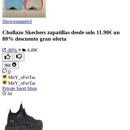
Showroomprivé
Chollazo Skechers zapatillas desde solo 11.90€ un
80% descuento gran oferta
-80%
4.49€
866
0
MirY_oFerTas
MirY_oFerTas
Private Sport Shop
3d