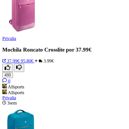
Privalia
Mochila Roncato Crosslite por 37.99€
37.99€
95.80€
3.99€
433
0
Allsports
Allsports
Privalia
3sem