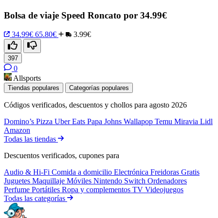
Bolsa de viaje Speed Roncato por 34.99€
34.99€
65.80€
3.99€
397
0
Allsports
Tiendas populares
Categorías populares
Códigos verificados, descuentos y chollos para agosto 2026
Domino’s Pizza
Uber Eats
Papa Johns
Wallapop
Temu
Miravia
Lidl
Amazon
Todas las tiendas
Descuentos verificados, cupones para
Audio & Hi-Fi
Comida a domicilio
Electrónica
Freidoras
Gratis
Juguetes
Maquillaje
Móviles
Nintendo Switch
Ordenadores
Perfume
Portátiles
Ropa y complementos
TV
Videojuegos
Todas las categorías