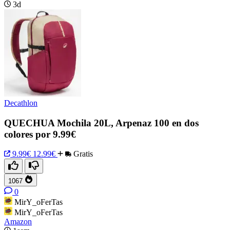
3d
Decathlon
QUECHUA Mochila 20L, Arpenaz 100 en dos
colores por 9.99€
9.99€
12.99€
Gratis
1067
0
MirY_oFerTas
MirY_oFerTas
Amazon