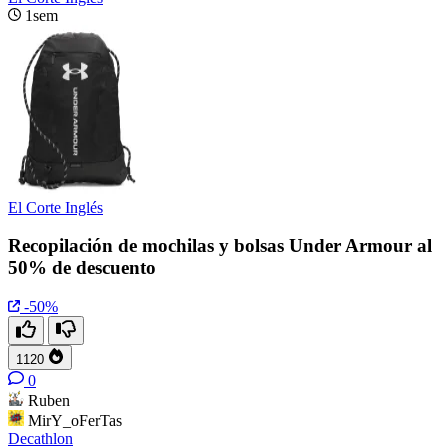
1sem
El Corte Inglés
Recopilación de mochilas y bolsas Under Armour al
50% de descuento
-50%
1120
0
Ruben
MirY_oFerTas
Decathlon