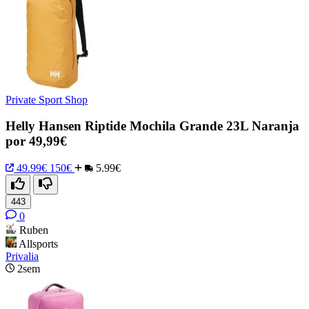
Private Sport Shop
Helly Hansen Riptide Mochila Grande 23L Naranja
por 49,99€
49.99€
150€
5.99€
443
0
Ruben
Allsports
Privalia
2sem