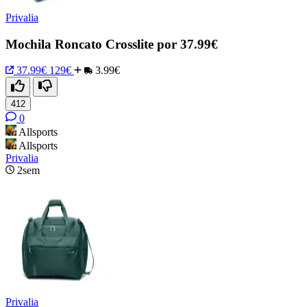
Privalia
Mochila Roncato Crosslite por 37.99€
37.99€
129€
3.99€
412
0
Allsports
Allsports
Privalia
2sem
Privalia