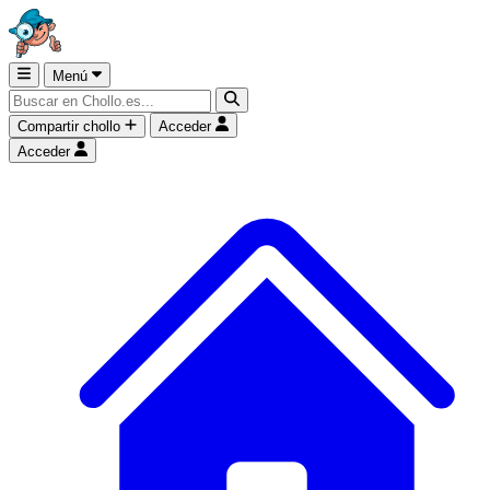
Menú
Compartir chollo
Acceder
Acceder