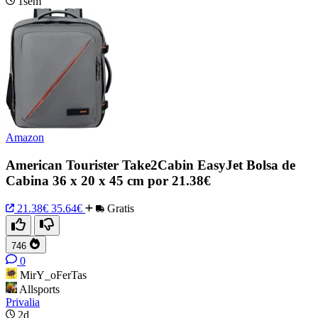
1sem
Amazon
American Tourister Take2Cabin EasyJet Bolsa de
Cabina 36 x 20 x 45 cm por 21.38€
21.38€
35.64€
Gratis
746
0
MirY_oFerTas
Allsports
Privalia
2d