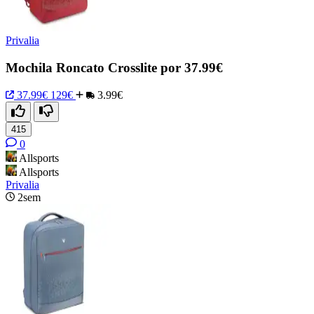
Privalia
Mochila Roncato Crosslite por 37.99€
37.99€
129€
3.99€
415
0
Allsports
Allsports
Privalia
2sem