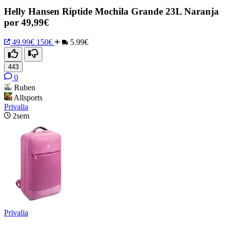
Helly Hansen Riptide Mochila Grande 23L Naranja
por 49,99€
49.99€
150€
5.99€
443
0
Ruben
Allsports
Privalia
2sem
Privalia