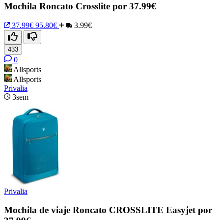
Mochila Roncato Crosslite por 37.99€
37.99€
95.80€
3.99€
433
0
Allsports
Allsports
Privalia
3sem
Privalia
Mochila de viaje Roncato CROSSLITE Easyjet por