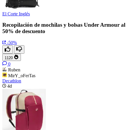
El Corte Inglés
Recopilación de mochilas y bolsas Under Armour al
50% de descuento
-50%
1120
0
Ruben
MirY_oFerTas
Decathlon
4d