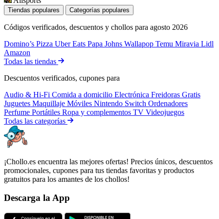
Allsports
Tiendas populares
Categorías populares
Códigos verificados, descuentos y chollos para agosto 2026
Domino’s Pizza
Uber Eats
Papa Johns
Wallapop
Temu
Miravia
Lidl
Amazon
Todas las tiendas
Descuentos verificados, cupones para
Audio & Hi-Fi
Comida a domicilio
Electrónica
Freidoras
Gratis
Juguetes
Maquillaje
Móviles
Nintendo Switch
Ordenadores
Perfume
Portátiles
Ropa y complementos
TV
Videojuegos
Todas las categorías
¡Chollo.es encuentra las mejores ofertas! Precios únicos, descuentos
promocionales, cupones para tus tiendas favoritas y productos
gratuitos para los amantes de los chollos!
Descarga la App