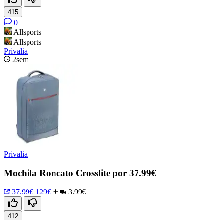
415
0
Allsports
Allsports
Privalia
2sem
Privalia
Mochila Roncato Crosslite por 37.99€
37.99€
129€
3.99€
412