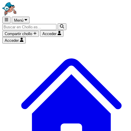
Menú
Compartir chollo
Acceder
Acceder