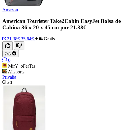
Amazon
American Tourister Take2Cabin EasyJet Bolsa de
Cabina 36 x 20 x 45 cm por 21.38€
21.38€
35.64€
Gratis
746
0
MirY_oFerTas
Allsports
Privalia
2d