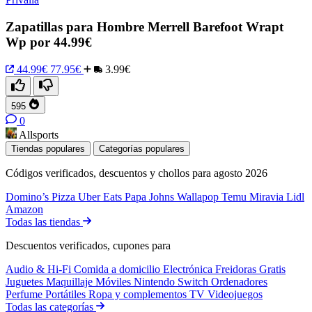
Zapatillas para Hombre Merrell Barefoot Wrapt
Wp por 44.99€
44.99€
77.95€
3.99€
595
0
Allsports
Tiendas populares
Categorías populares
Códigos verificados, descuentos y chollos para agosto 2026
Domino’s Pizza
Uber Eats
Papa Johns
Wallapop
Temu
Miravia
Lidl
Amazon
Todas las tiendas
Descuentos verificados, cupones para
Audio & Hi-Fi
Comida a domicilio
Electrónica
Freidoras
Gratis
Juguetes
Maquillaje
Móviles
Nintendo Switch
Ordenadores
Perfume
Portátiles
Ropa y complementos
TV
Videojuegos
Todas las categorías