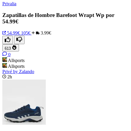
Privalia
Zapatillas de Hombre Barefoot Wrapt Wp por
54.99€
54.99€
105€
3.99€
613
0
Allsports
Allsports
Privé by Zalando
2h