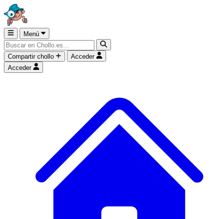
Menú
Compartir chollo
Acceder
Acceder