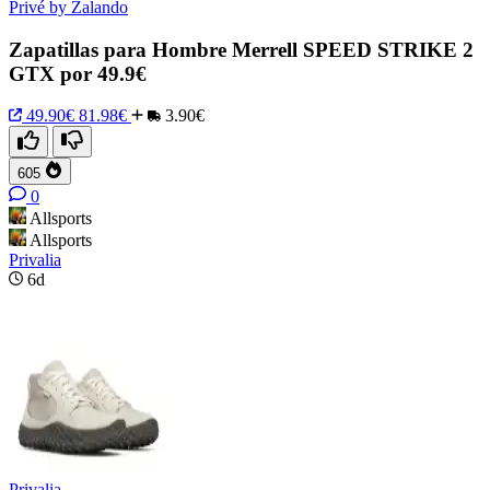
Privé by Zalando
Zapatillas para Hombre Merrell SPEED STRIKE 2
GTX por 49.9€
49.90€
81.98€
3.90€
605
0
Allsports
Allsports
Privalia
6d
Privalia