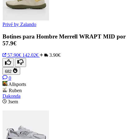
Privé by Zalando
Botines para Hombre Merrell WRAPT MID por
57.9€
57.90€
142.02€
3.90€
682
0
Allsports
Ruben
Dakonda
3sem