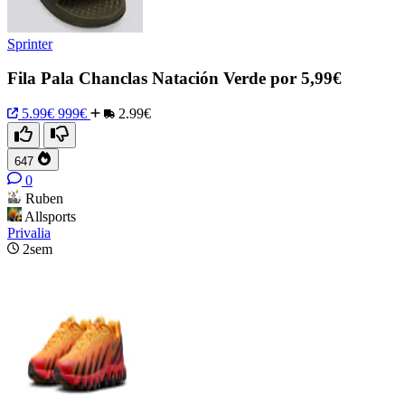
Sprinter
Fila Pala Chanclas Natación Verde por 5,99€
5.99€
999€
2.99€
647
0
Ruben
Allsports
Privalia
2sem