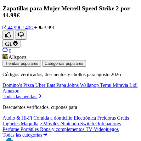
Zapatillas para Mujer Merrell Speed Strike 2 por
44.99€
44.99€
140€
3.99€
621
0
Allsports
Tiendas populares
Categorías populares
Códigos verificados, descuentos y chollos para agosto 2026
Domino’s Pizza
Uber Eats
Papa Johns
Wallapop
Temu
Miravia
Lidl
Amazon
Todas las tiendas
Descuentos verificados, cupones para
Audio & Hi-Fi
Comida a domicilio
Electrónica
Freidoras
Gratis
Juguetes
Maquillaje
Móviles
Nintendo Switch
Ordenadores
Perfume
Portátiles
Ropa y complementos
TV
Videojuegos
Todas las categorías