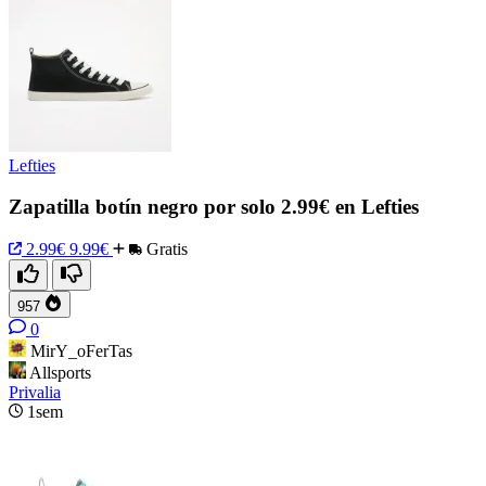
Lefties
Zapatilla botín negro por solo 2.99€ en Lefties
2.99€
9.99€
Gratis
957
0
MirY_oFerTas
Allsports
Privalia
1sem