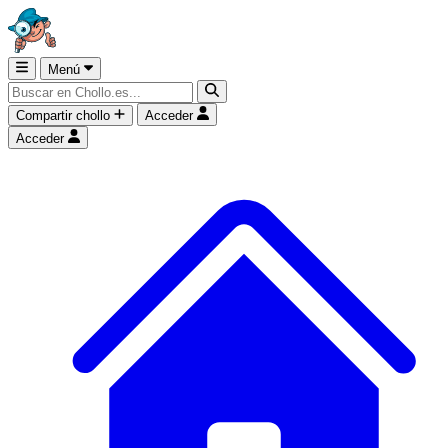
Menú
Compartir chollo
Acceder
Acceder