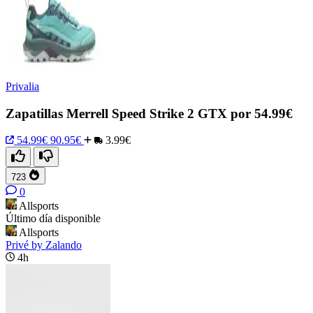
Privalia
Zapatillas Merrell Speed Strike 2 GTX por 54.99€
54.99€
90.95€
3.99€
723
0
Allsports
Último día disponible
Allsports
Privé by Zalando
4h