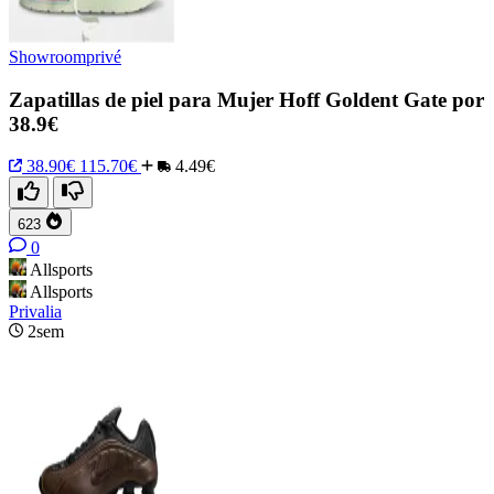
Showroomprivé
Zapatillas de piel para Mujer Hoff Goldent Gate por
38.9€
38.90€
115.70€
4.49€
623
0
Allsports
Allsports
Privalia
2sem