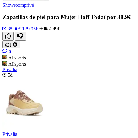
Showroomprivé
Zapatillas de piel para Mujer Hoff Todaï por 38.9€
38.90€
129.95€
4.49€
621
0
Allsports
Allsports
Privalia
5d
Privalia