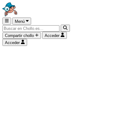
Menú
Compartir chollo
Acceder
Acceder