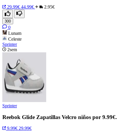
29.99€
44.99€
2.95€
300
0
Lunam
Celeste
Sprinter
2sem
Sprinter
Reebok Glide Zapatillas Velcro niños por 9.99€.
9.99€
29.99€