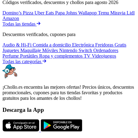
Códigos verificados, descuentos y chollos para agosto 2026
Domino’s Pizza
Uber Eats
Papa Johns
Wallapop
Temu
Miravia
Lidl
Amazon
Todas las tiendas
Descuentos verificados, cupones para
Audio & Hi-Fi
Comida a domicilio
Electrónica
Freidoras
Gratis
Juguetes
Maquillaje
Móviles
Nintendo Switch
Ordenadores
Perfume
Portátiles
Ropa y complementos
TV
Videojuegos
Todas las categorías
¡Chollo.es encuentra las mejores ofertas! Precios únicos, descuentos
promocionales, cupones para tus tiendas favoritas y productos
gratuitos para los amantes de los chollos!
Descarga la App