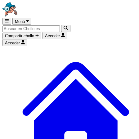
Menú
Compartir chollo
Acceder
Acceder