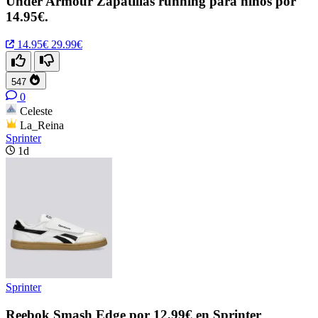
Under Armour Zapatillas running para niños por
14.95€.
14.95€
29.99€
547
0
Celeste
La_Reina
Sprinter
1d
Sprinter
Reebok Smash Edge por 12,99€ en Sprinter