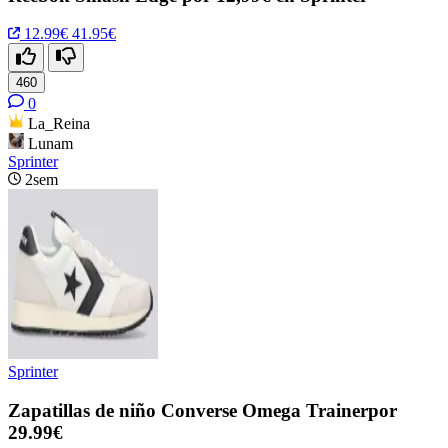
12.99€
41.95€
460
0
La_Reina
Lunam
Sprinter
2sem
Sprinter
Zapatillas de niño Converse Omega Trainerpor
29.99€