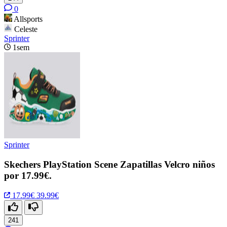
0
Allsports
Celeste
Sprinter
1sem
Sprinter
Skechers PlayStation Scene Zapatillas Velcro niños
por 17.99€.
17.99€
39.99€
241