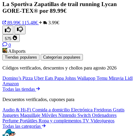
La Sportiva Zapatillas de trail running Lycan
GORE-TEX® por 89.99€
89.99€
115.48€
3.99€
575
0
Allsports
Tiendas populares
Categorías populares
Códigos verificados, descuentos y chollos para agosto 2026
Domino’s Pizza
Uber Eats
Papa Johns
Wallapop
Temu
Miravia
Lidl
Amazon
Todas las tiendas
Descuentos verificados, cupones para
Audio & Hi-Fi
Comida a domicilio
Electrónica
Freidoras
Gratis
Juguetes
Maquillaje
Móviles
Nintendo Switch
Ordenadores
Perfume
Portátiles
Ropa y complementos
TV
Videojuegos
Todas las categorías