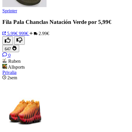
Sprinter
Fila Pala Chanclas Natación Verde por 5,99€
5.99€
999€
2.99€
647
0
Ruben
Allsports
Privalia
2sem