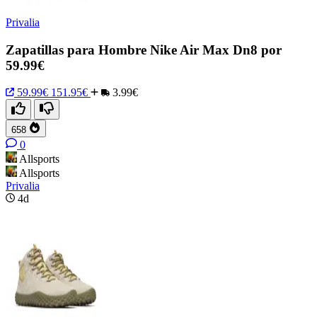
Privalia
Zapatillas para Hombre Nike Air Max Dn8 por
59.99€
59.99€
151.95€
3.99€
658
0
Allsports
Allsports
Privalia
4d