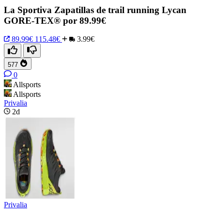
La Sportiva Zapatillas de trail running Lycan
GORE-TEX® por 89.99€
89.99€
115.48€
3.99€
577
0
Allsports
Allsports
Privalia
2d
Privalia