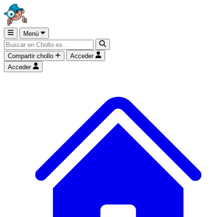
Menú
Compartir chollo
Acceder
Acceder