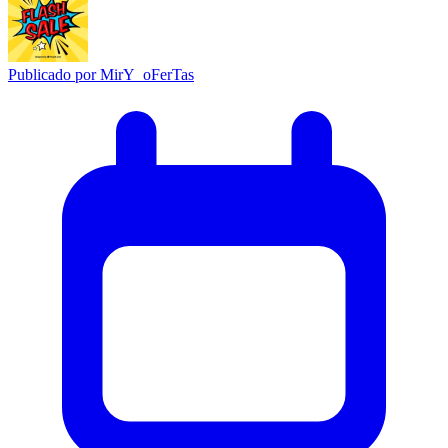
Publicado por
MirY_oFerTas