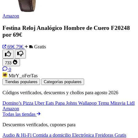
Amazon
Festina Reloj Analógico Hombre de Cuero F20248
por 69€
69€
79€
Gratis
733
0
MirY_oFerTas
Tiendas populares
Categorías populares
Códigos verificados, descuentos y chollos para agosto 2026
Domino’s Pizza
Uber Eats
Papa Johns
Wallapop
Temu
Miravia
Lidl
Amazon
Todas las tiendas
Descuentos verificados, cupones para
Audio & Hi-Fi
Comida a domicilio
Electrónica
Freidoras
Gratis