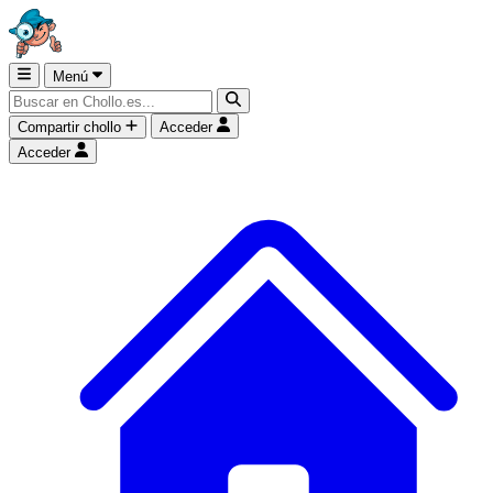
Menú
Compartir chollo
Acceder
Acceder