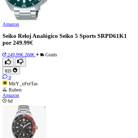
Amazon
Seiko Reloj Analógico Seiko 5 Sports SRPD61K1
por 249.99€
249.99€
268€
Gratis
815
0
MirY_oFerTas
Ruben
Amazon
6d