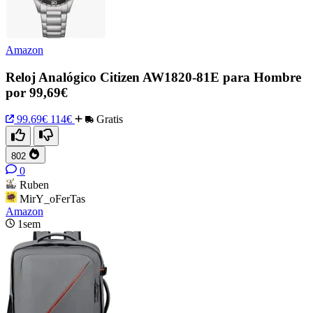
Amazon
Reloj Analógico Citizen AW1820-81E para Hombre
por 99,69€
99.69€
114€
Gratis
802
0
Ruben
MirY_oFerTas
Amazon
1sem