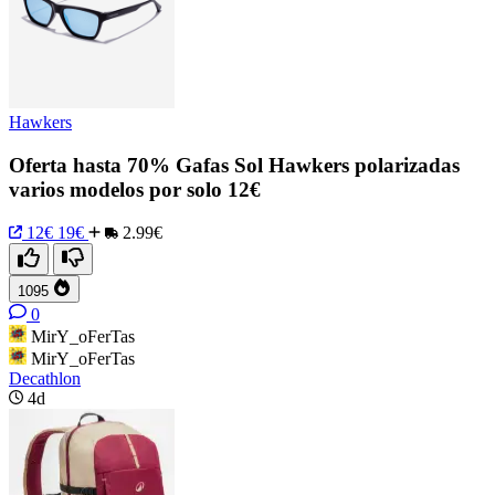
Hawkers
Oferta hasta 70% Gafas Sol Hawkers polarizadas
varios modelos por solo 12€
12€
19€
2.99€
1095
0
MirY_oFerTas
MirY_oFerTas
Decathlon
4d