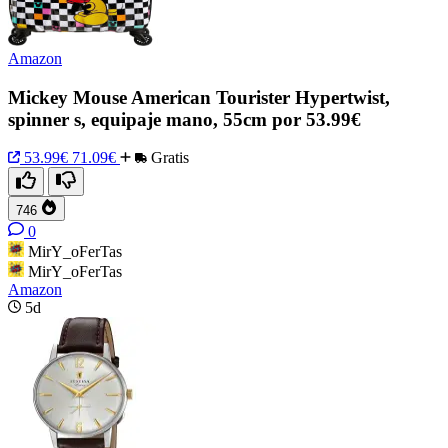
Amazon
Mickey Mouse American Tourister Hypertwist,
spinner s, equipaje mano, 55cm por 53.99€
53.99€
71.09€
Gratis
746
0
MirY_oFerTas
MirY_oFerTas
Amazon
5d