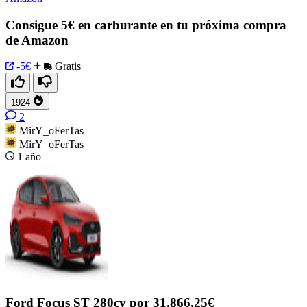
Consigue 5€ en carburante en tu próxima compra
de Amazon
-5€
Gratis
1924
2
MirY_oFerTas
MirY_oFerTas
1 año
Ford Focus ST 280cv por 31.866,25€