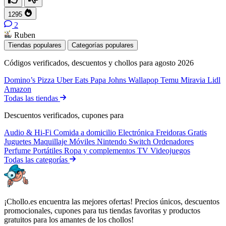
1295
2
Ruben
Tiendas populares
Categorías populares
Códigos verificados, descuentos y chollos para agosto 2026
Domino’s Pizza
Uber Eats
Papa Johns
Wallapop
Temu
Miravia
Lidl
Amazon
Todas las tiendas
Descuentos verificados, cupones para
Audio & Hi-Fi
Comida a domicilio
Electrónica
Freidoras
Gratis
Juguetes
Maquillaje
Móviles
Nintendo Switch
Ordenadores
Perfume
Portátiles
Ropa y complementos
TV
Videojuegos
Todas las categorías
¡Chollo.es encuentra las mejores ofertas! Precios únicos, descuentos
promocionales, cupones para tus tiendas favoritas y productos
gratuitos para los amantes de los chollos!