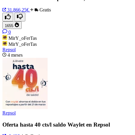
31.866,25€
Gratis
1655
0
MirY_oFerTas
MirY_oFerTas
Repsol
4 meses
Repsol
Oferta hasta 40 cts/l saldo Waylet en Repsol