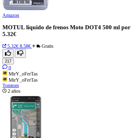
Amazon
MOTUL liquido de frenos Moto DOT4 500 ml por
5.32€
5.32€
8.58€
Gratis
217
0
MirY_oFerTas
MirY_oFerTas
Tomtom
2 años