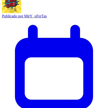
Publicado por
MirY_oFerTas