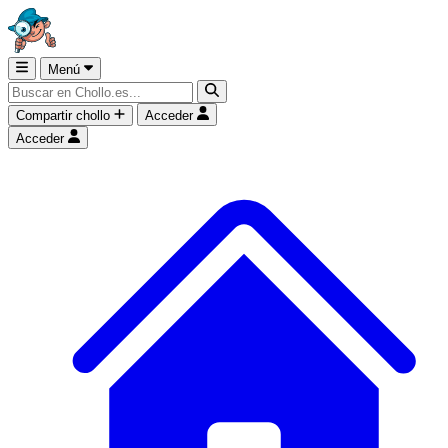
Menú
Compartir chollo
Acceder
Acceder