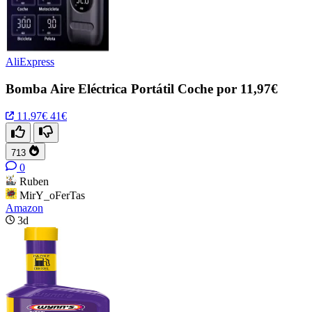
AliExpress
Bomba Aire Eléctrica Portátil Coche por 11,97€
11.97€
41€
713
0
Ruben
MirY_oFerTas
Amazon
3d