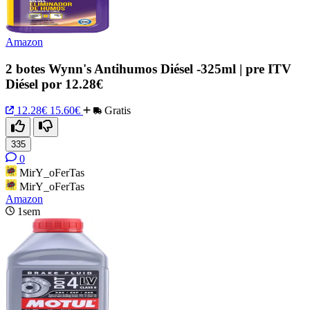
Amazon
2 botes Wynn's Antihumos Diésel -325ml | pre ITV
Diésel por 12.28€
12.28€
15.60€
Gratis
335
0
MirY_oFerTas
MirY_oFerTas
Amazon
1sem