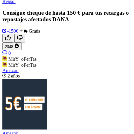
Repsol
Consigue cheque de hasta 150 € para tus recargas o
repostajes afectados DANA
-150€
Gratis
2048
0
MirY_oFerTas
MirY_oFerTas
Amazon
2 años
Amazon