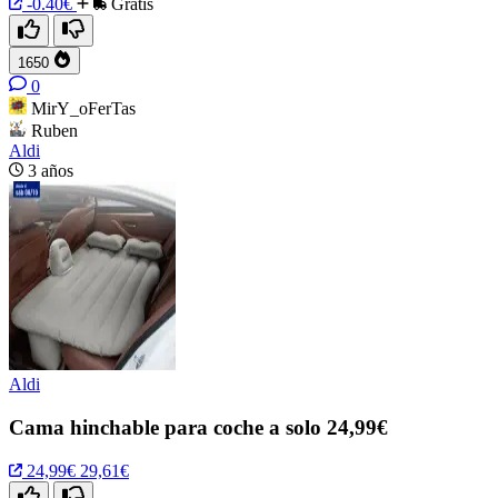
-0.40€
Gratis
1650
0
MirY_oFerTas
Ruben
Aldi
3 años
Aldi
Cama hinchable para coche a solo 24,99€
24,99€
29,61€