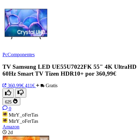
PcComponentes
TV Samsung LED UE55U7022FK 55" 4K UltraHD
60Hz Smart TV Tizen HDR10+ por 360,99€
360.99€
411€
Gratis
625
0
MirY_oFerTas
MirY_oFerTas
Amazon
2d