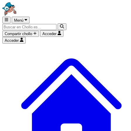
Menú
Compartir chollo
Acceder
Acceder