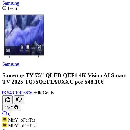
Samsung
1sem
Samsung
Samsung TV 75" QLED QEF1 4K Vision AI Smart
TV 2025 TQ75QEF1AUXXC por 548.10€
548.10€
669€
Gratis
1347
0
MirY_oFerTas
MirY_oFerTas