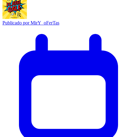
Publicado por
MirY_oFerTas