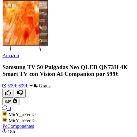
Amazon
Samsung TV 50 Pulgadas Neo QLED QN73H 4K
Smart TV con Vision AI Companion por 599€
599€
699€
Gratis
645
0
MirY_oFerTas
MirY_oFerTas
PcComponentes
18h