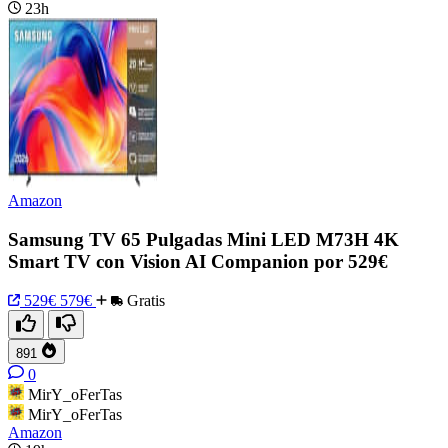
23h
Amazon
Samsung TV 65 Pulgadas Mini LED M73H 4K
Smart TV con Vision AI Companion por 529€
529€
579€
Gratis
891
0
MirY_oFerTas
MirY_oFerTas
Amazon