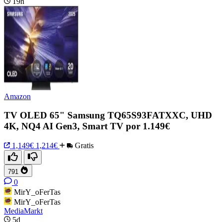
19h
Amazon
TV OLED 65" Samsung TQ65S93FATXXC, UHD
4K, NQ4 AI Gen3, Smart TV por 1.149€
1,149€
1,214€
Gratis
791
0
MirY_oFerTas
MirY_oFerTas
MediaMarkt
5d