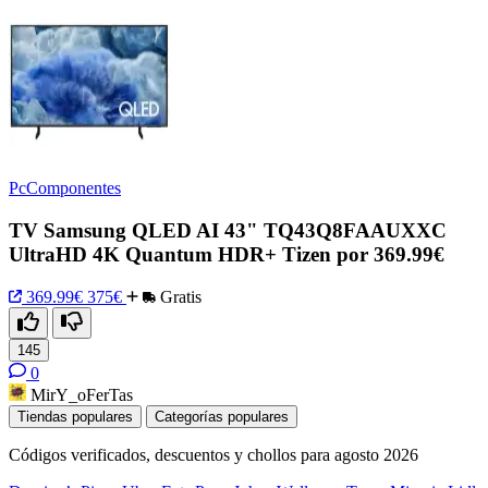
PcComponentes
TV Samsung QLED AI 43" TQ43Q8FAAUXXC
UltraHD 4K Quantum HDR+ Tizen por 369.99€
369.99€
375€
Gratis
145
0
MirY_oFerTas
Tiendas populares
Categorías populares
Códigos verificados, descuentos y chollos para agosto 2026