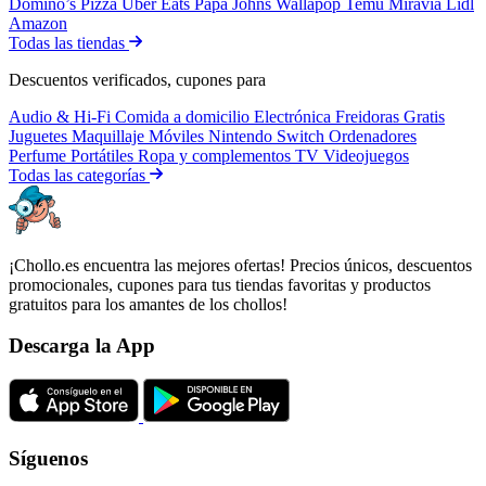
Domino’s Pizza
Uber Eats
Papa Johns
Wallapop
Temu
Miravia
Lidl
Amazon
Todas las tiendas
Descuentos verificados, cupones para
Audio & Hi-Fi
Comida a domicilio
Electrónica
Freidoras
Gratis
Juguetes
Maquillaje
Móviles
Nintendo Switch
Ordenadores
Perfume
Portátiles
Ropa y complementos
TV
Videojuegos
Todas las categorías
¡Chollo.es encuentra las mejores ofertas! Precios únicos, descuentos
promocionales, cupones para tus tiendas favoritas y productos
gratuitos para los amantes de los chollos!
Descarga la App
Síguenos