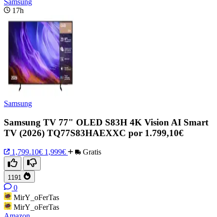
Samsung
17h
Samsung
Samsung TV 77" OLED S83H 4K Vision AI Smart
TV (2026) TQ77S83HAEXXC por 1.799,10€
1,799.10€
1,999€
Gratis
1191
0
MirY_oFerTas
MirY_oFerTas
Amazon