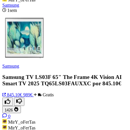
Samsung
1sem
Samsung
Samsung TV LS03F 65" The Frame 4K Vision AI
Smart TV 2025 TQ65LS03FAUXXC por 845.10€
845.10€
989€
Gratis
1426
0
MirY_oFerTas
MirY_oFerTas