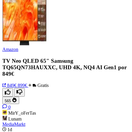
Amazon
TV Neo QLED 65" Samsung
TQ65QN73HAUXXC, UHD 4K, NQ4 AI Gen1 por
849€
849€
899€
Gratis
565
0
MirY_oFerTas
Lunam
MediaMarkt
1d