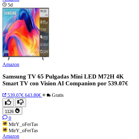
5d
Amazon
Samsung TV 65 Pulgadas Mini LED M72H 4K
Smart TV con Vision AI Companion por 539.07€
539.07€
643.80€
Gratis
1126
0
MirY_oFerTas
MirY_oFerTas
Amazon