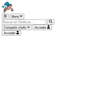
Menú
Compartir chollo
Acceder
Acceder