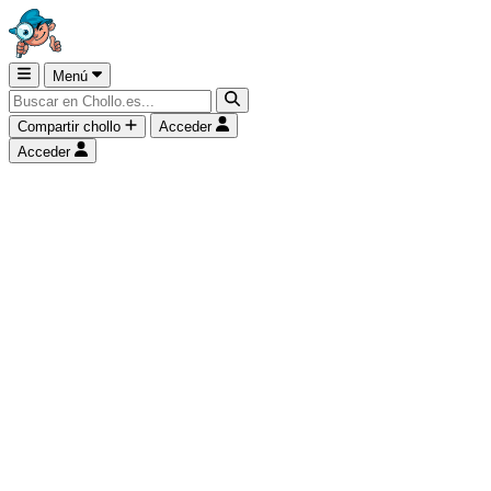
Menú
Compartir chollo
Acceder
Acceder