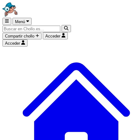
Menú
Compartir chollo
Acceder
Acceder