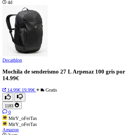
4d
Decathlon
Mochila de senderismo 27 L Arpenaz 100 gris por
14.99€
14.99€
19.99€
Gratis
1183
0
MirY_oFerTas
MirY_oFerTas
Amazon