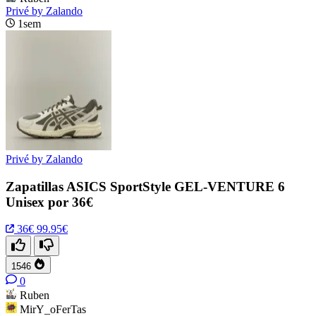
Privé by Zalando
1sem
Privé by Zalando
Zapatillas ASICS SportStyle GEL-VENTURE 6
Unisex por 36€
36€
99.95€
1546
0
Ruben
MirY_oFerTas