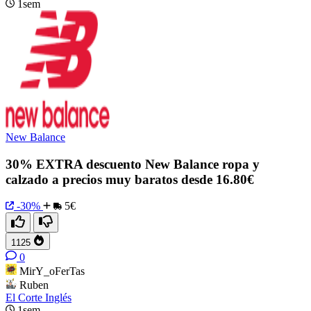
1sem
New Balance
30% EXTRA descuento New Balance ropa y
calzado a precios muy baratos desde 16.80€
-30%
5€
1125
0
MirY_oFerTas
Ruben
El Corte Inglés
1sem