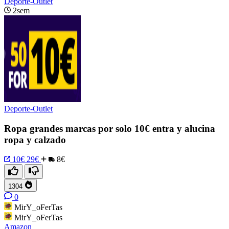
Deporte-Outlet
2sem
Deporte-Outlet
Ropa grandes marcas por solo 10€ entra y alucina
ropa y calzado
10€
29€
8€
1304
0
MirY_oFerTas
MirY_oFerTas
Amazon