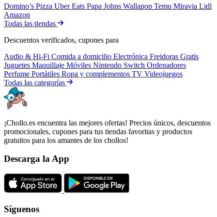
Domino’s Pizza
Uber Eats
Papa Johns
Wallapop
Temu
Miravia
Lidl
Amazon
Todas las tiendas
Descuentos verificados, cupones para
Audio & Hi-Fi
Comida a domicilio
Electrónica
Freidoras
Gratis
Juguetes
Maquillaje
Móviles
Nintendo Switch
Ordenadores
Perfume
Portátiles
Ropa y complementos
TV
Videojuegos
Todas las categorías
¡Chollo.es encuentra las mejores ofertas! Precios únicos, descuentos
promocionales, cupones para tus tiendas favoritas y productos
gratuitos para los amantes de los chollos!
Descarga la App
Síguenos