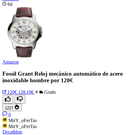
6d
Amazon
Fossil Grant Reloj mecánico automático de acero
inoxidable hombre por 120€
120€
128.19€
Gratis
1227
0
MirY_oFerTas
MirY_oFerTas
Decathlon