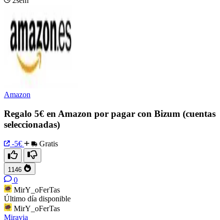
2sem
Amazon
Regalo 5€ en Amazon por pagar con Bizum (cuentas
seleccionadas)
-5€
Gratis
1146
0
MirY_oFerTas
Último día disponible
MirY_oFerTas
Miravia