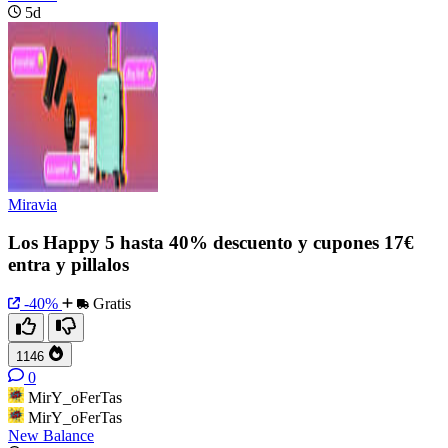
5d
Miravia
Los Happy 5 hasta 40% descuento y cupones 17€
entra y pillalos
-40%
Gratis
1146
0
MirY_oFerTas
MirY_oFerTas
New Balance