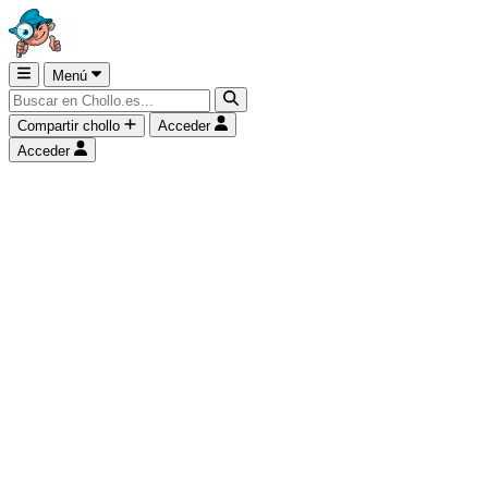
Menú
Compartir chollo
Acceder
Acceder