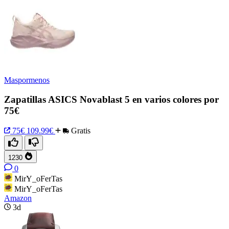
Maspormenos
Zapatillas ASICS Novablast 5 en varios colores por
75€
75€
109.99€
Gratis
1230
0
MirY_oFerTas
MirY_oFerTas
Amazon
3d