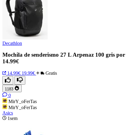
Decathlon
Mochila de senderismo 27 L Arpenaz 100 gris por
14.99€
14.99€
19.99€
Gratis
1183
0
MirY_oFerTas
MirY_oFerTas
Asics
1sem