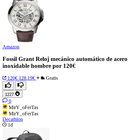
Amazon
Fossil Grant Reloj mecánico automático de acero
inoxidable hombre por 120€
120€
128.19€
Gratis
1227
0
MirY_oFerTas
MirY_oFerTas
Decathlon
1d