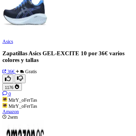
Asics
Zapatillas Asics GEL-EXCITE 10 por 36€ varios
colores y tallas
36€
Gratis
1176
0
MirY_oFerTas
MirY_oFerTas
Amazon
2sem