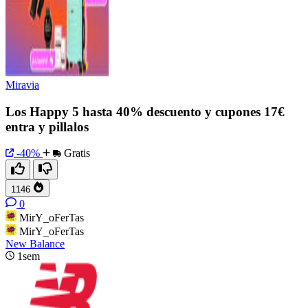
Miravia
Los Happy 5 hasta 40% descuento y cupones 17€
entra y pillalos
-40%
Gratis
1146
0
MirY_oFerTas
MirY_oFerTas
New Balance
1sem