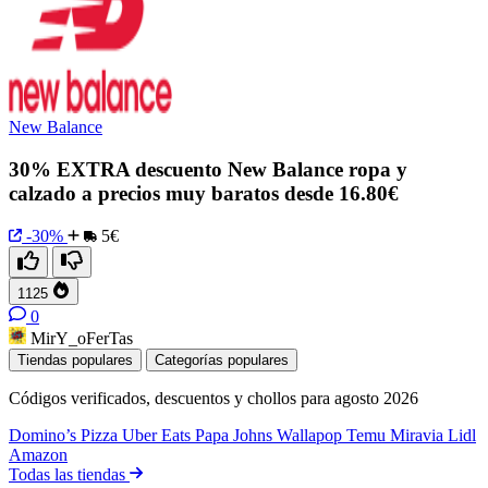
New Balance
30% EXTRA descuento New Balance ropa y
calzado a precios muy baratos desde 16.80€
-30%
5€
1125
0
MirY_oFerTas
Tiendas populares
Categorías populares
Códigos verificados, descuentos y chollos para agosto 2026
Domino’s Pizza
Uber Eats
Papa Johns
Wallapop
Temu
Miravia
Lidl
Amazon
Todas las tiendas