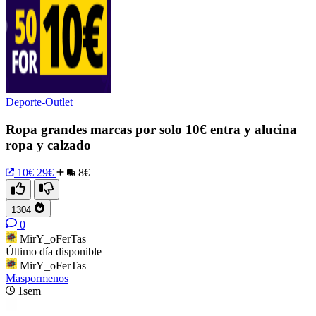
Deporte-Outlet
Ropa grandes marcas por solo 10€ entra y alucina
ropa y calzado
10€
29€
8€
1304
0
MirY_oFerTas
Último día disponible
MirY_oFerTas
Maspormenos
1sem