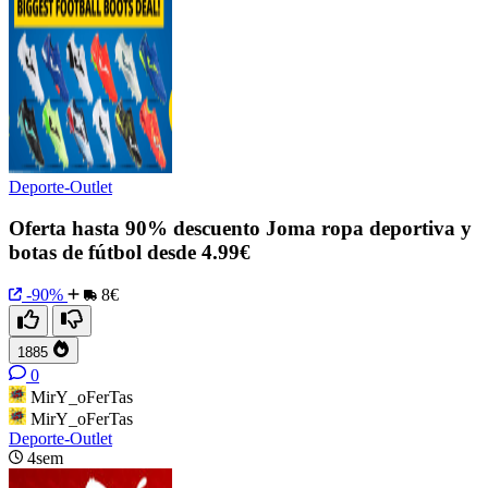
Deporte-Outlet
Oferta hasta 90% descuento Joma ropa deportiva y
botas de fútbol desde 4.99€
-90%
8€
1885
0
MirY_oFerTas
MirY_oFerTas
Deporte-Outlet
4sem