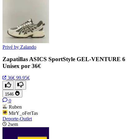
Privé by Zalando
Zapatillas ASICS SportStyle GEL-VENTURE 6
Unisex por 36€
36€
99.95€
1546
0
Ruben
MirY_oFerTas
Deporte-Outlet
2sem