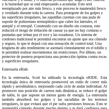
y la humedad que se está empezando a acumular. Esto será
reemplazado por aire más fresco, y este proceso te mantendrá fresco
y ventilado durante toda la carrera. Para protegerte de los golpes y
las superficies irregulares, las zapatillas cuentan con una jaula de
soporte de poliuretano termoplástico que cubre los laterales, el
antepié y el retropié. Construido con un diseño sin costuras, esto
reducirá el riesgo de irritación de causar ya que no hay costuras o
puntadas que irritan por el roce y las rozaduras. Un sistema de
cordones tradicional te permitirá encontrar un ajuste que sea cómodo
y seguro, lo que te dejará con una sensación de control total. Una
lengüeta de alto rendimiento se asentará cómodamente en el tobillo y
te permitirá realizar movimientos sin restricciones. Por último, un
protector de puntera proporciona una protección óptima contra rocas
y superficies irregulares.
Entresuela eRide
En la entresuela, Scott ha utilizado la tecnología eRIDE. Esta
tecnología única de entresuela promoverá un estilo de correr más
rápido y aerodinámico, mejorando cada ciclo de andar individual. Al
promover una posición de carrera más dinámica, se reduce el golpe
de talón, lo que supone un menor gasto de energía. La entresuela
también absorberá los golpes y las sacudidas de los terrenos
irregulares, lo que evitará que el pie sufra presiones bruscas. Esto te
mantendrá cómodo durante mucho tiempo y te dará confianza para