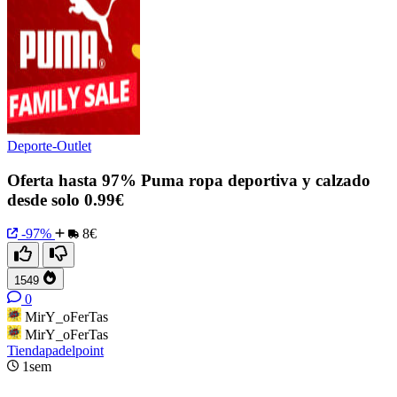
Deporte-Outlet
Oferta hasta 97% Puma ropa deportiva y calzado
desde solo 0.99€
-97%
8€
1549
0
MirY_oFerTas
MirY_oFerTas
Tiendapadelpoint
1sem