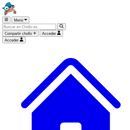
Menú
Compartir chollo
Acceder
Acceder