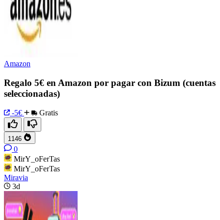
Amazon
Regalo 5€ en Amazon por pagar con Bizum (cuentas
seleccionadas)
-5€
Gratis
1146
0
MirY_oFerTas
MirY_oFerTas
Miravia
3d