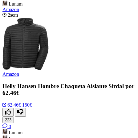
Lunam
Amazon
2sem
Amazon
Helly Hansen Hombre Chaqueta Aislante Sirdal por
62.46€
62.46€
150€
223
0
Lunam