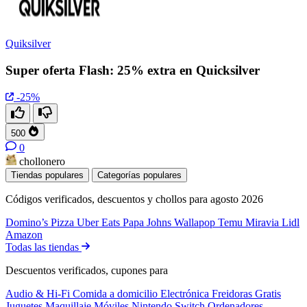
Quiksilver
Super oferta Flash: 25% extra en Quicksilver
-25%
500
0
chollonero
Tiendas populares
Categorías populares
Códigos verificados, descuentos y chollos para agosto 2026
Domino’s Pizza
Uber Eats
Papa Johns
Wallapop
Temu
Miravia
Lidl
Amazon
Todas las tiendas
Descuentos verificados, cupones para
Audio & Hi-Fi
Comida a domicilio
Electrónica
Freidoras
Gratis
Juguetes
Maquillaje
Móviles
Nintendo Switch
Ordenadores