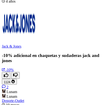
4 años
Jack & Jones
-10% adicional en chaquetas y sudaderas jack and
jones
-10%
1124
2
Lunam
Lunam
Deporte-Outlet
10 meses