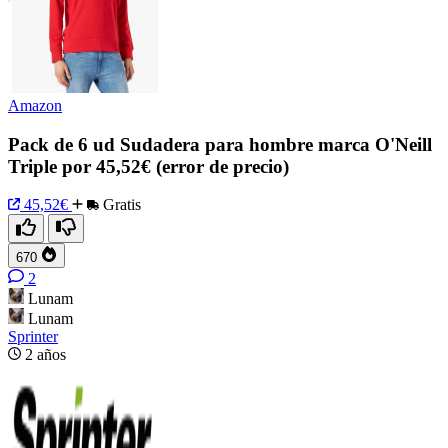
Amazon
Pack de 6 ud Sudadera para hombre marca O'Neill
Triple por 45,52€ (error de precio)
45,52€
Gratis
670
2
Lunam
Lunam
Sprinter
2 años