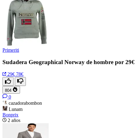
Primeriti
Sudadera Geographical Norway de hombre por 29€
29€
78€
804
0
cazadorabombon
Lunam
Bonprix
2 años