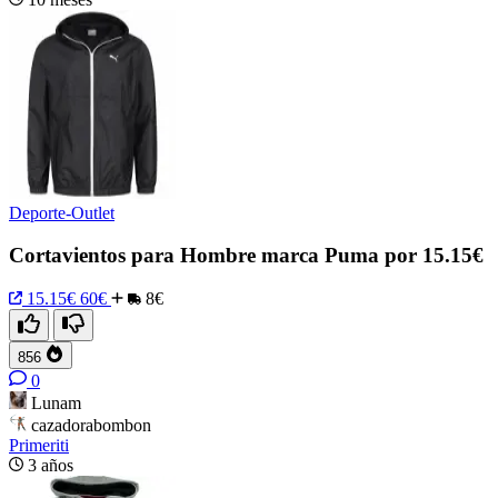
Deporte-Outlet
Cortavientos para Hombre marca Puma por 15.15€
15.15€
60€
8€
856
0
Lunam
cazadorabombon
Primeriti
3 años