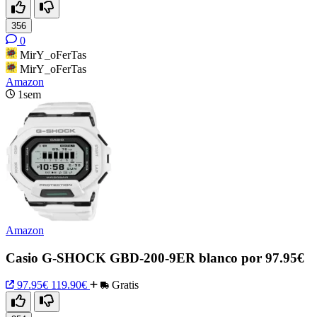
356
0
MirY_oFerTas
MirY_oFerTas
Amazon
1sem
Amazon
Casio G-SHOCK GBD-200-9ER blanco por 97.95€
97.95€
119.90€
Gratis