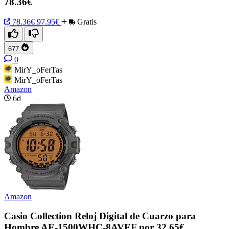
78.36€
78.36€
97.95€
Gratis
677
0
MirY_oFerTas
MirY_oFerTas
Amazon
6d
Amazon
Casio Collection Reloj Digital de Cuarzo para
Hombre AE-1500WHC-8AVEF por 32.65€