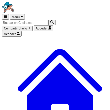
Menú
Compartir chollo
Acceder
Acceder