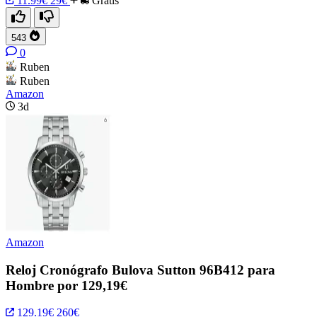
11.99€
29€
Gratis
543
0
Ruben
Ruben
Amazon
3d
Amazon
Reloj Cronógrafo Bulova Sutton 96B412 para
Hombre por 129,19€
129.19€
260€