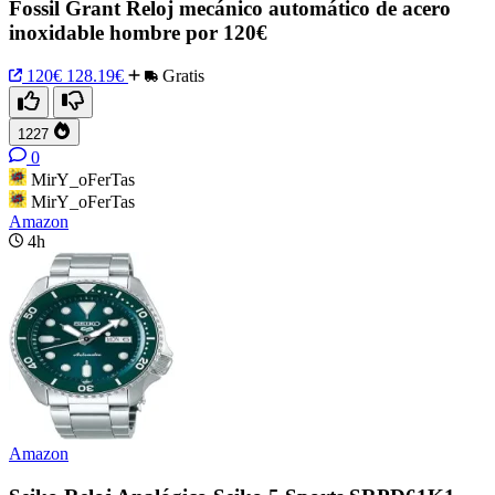
Fossil Grant Reloj mecánico automático de acero
inoxidable hombre por 120€
120€
128.19€
Gratis
1227
0
MirY_oFerTas
MirY_oFerTas
Amazon
4h
Amazon