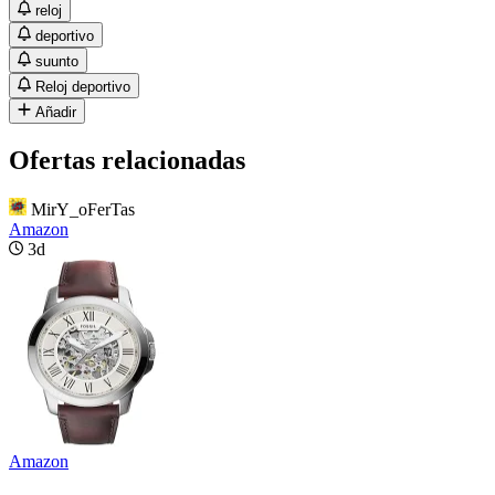
reloj
deportivo
suunto
Reloj deportivo
Añadir
Ofertas relacionadas
MirY_oFerTas
Amazon
3d
Amazon