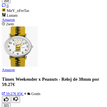
354
0
MirY_oFerTas
Lunam
Amazon
2sem
Amazon
Timex Weekender x Peanuts - Reloj de 38mm por
59.27€
59.27€
85€
Gratis
321