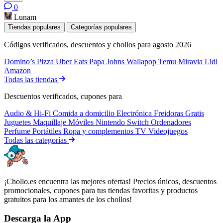
0
Lunam
Tiendas populares
Categorías populares
Códigos verificados, descuentos y chollos para agosto 2026
Domino’s Pizza
Uber Eats
Papa Johns
Wallapop
Temu
Miravia
Lidl
Amazon
Todas las tiendas
Descuentos verificados, cupones para
Audio & Hi-Fi
Comida a domicilio
Electrónica
Freidoras
Gratis
Juguetes
Maquillaje
Móviles
Nintendo Switch
Ordenadores
Perfume
Portátiles
Ropa y complementos
TV
Videojuegos
Todas las categorías
¡Chollo.es encuentra las mejores ofertas! Precios únicos, descuentos
promocionales, cupones para tus tiendas favoritas y productos
gratuitos para los amantes de los chollos!
Descarga la App