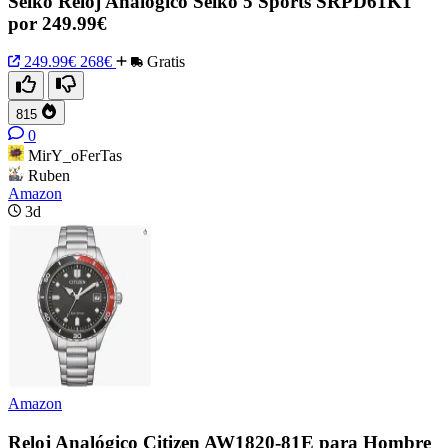
Seiko Reloj Analógico Seiko 5 Sports SRPD61K1
por 249.99€
249.99€
268€
Gratis
815
0
MirY_oFerTas
Ruben
Amazon
3d
Amazon
Reloj Analógico Citizen AW1820-81E para Hombre