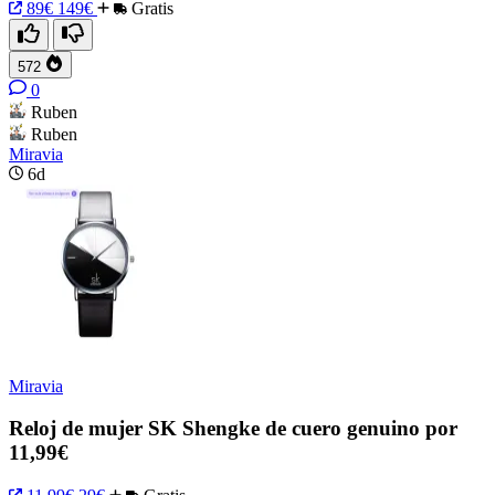
89€
149€
Gratis
572
0
Ruben
Ruben
Miravia
6d
Miravia
Reloj de mujer SK Shengke de cuero genuino por
11,99€