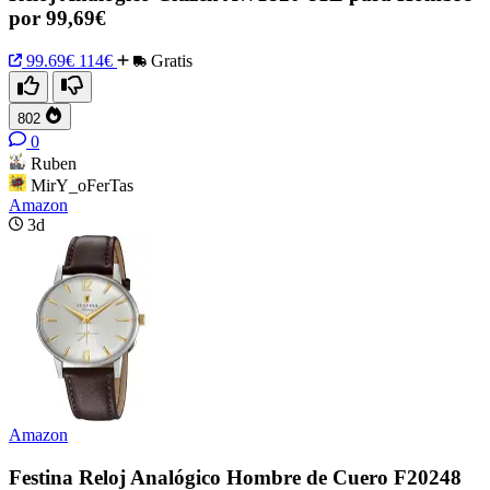
por 99,69€
99.69€
114€
Gratis
802
0
Ruben
MirY_oFerTas
Amazon
3d
Amazon
Festina Reloj Analógico Hombre de Cuero F20248