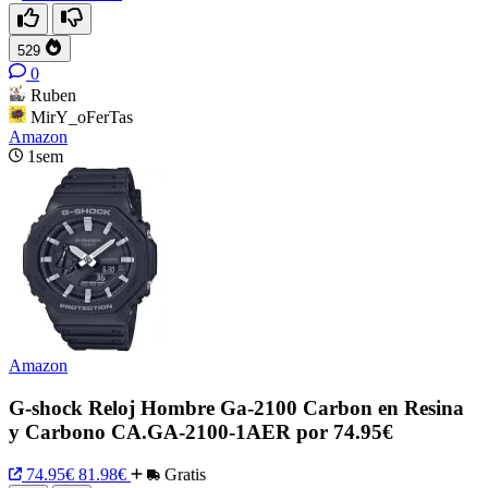
529
0
Ruben
MirY_oFerTas
Amazon
1sem
Amazon
G-shock Reloj Hombre Ga-2100 Carbon en Resina
y Carbono CA.GA-2100-1AER por 74.95€
74.95€
81.98€
Gratis