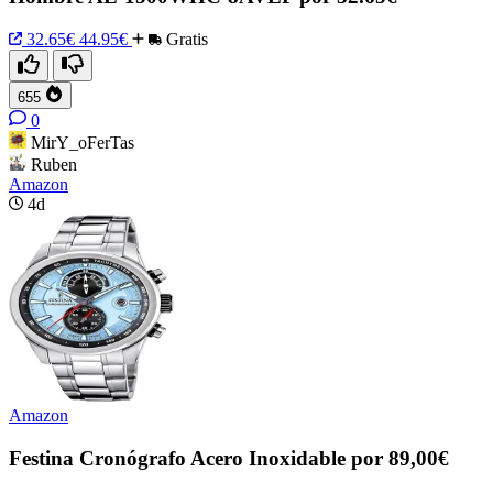
32.65€
44.95€
Gratis
655
0
MirY_oFerTas
Ruben
Amazon
4d
Amazon
Festina Cronógrafo Acero Inoxidable por 89,00€