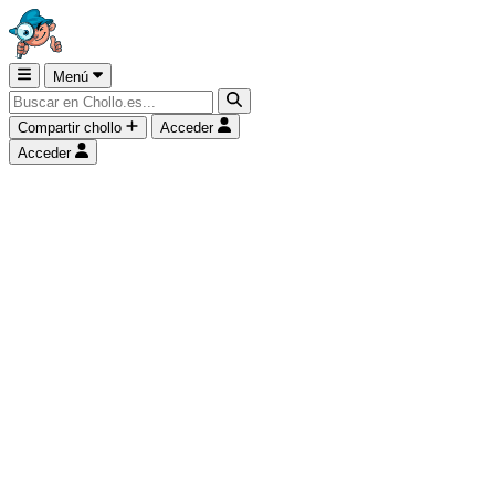
Menú
Compartir chollo
Acceder
Acceder