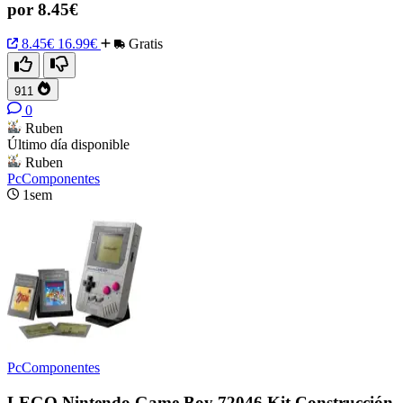
por 8.45€
8.45€
16.99€
Gratis
911
0
Ruben
Último día disponible
Ruben
PcComponentes
1sem
PcComponentes
LEGO Nintendo Game Boy 72046 Kit Construcción