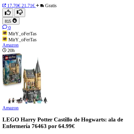
17.70€
21.71€
Gratis
815
0
MirY_oFerTas
MirY_oFerTas
Amazon
20h
Amazon
LEGO Harry Potter Castillo de Hogwarts: ala de
Enfermería 76463 por 64.99€