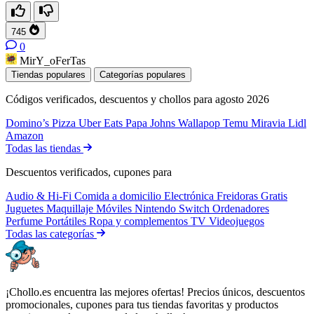
745
0
MirY_oFerTas
Tiendas populares
Categorías populares
Códigos verificados, descuentos y chollos para agosto 2026
Domino’s Pizza
Uber Eats
Papa Johns
Wallapop
Temu
Miravia
Lidl
Amazon
Todas las tiendas
Descuentos verificados, cupones para
Audio & Hi-Fi
Comida a domicilio
Electrónica
Freidoras
Gratis
Juguetes
Maquillaje
Móviles
Nintendo Switch
Ordenadores
Perfume
Portátiles
Ropa y complementos
TV
Videojuegos
Todas las categorías
¡Chollo.es encuentra las mejores ofertas! Precios únicos, descuentos
promocionales, cupones para tus tiendas favoritas y productos