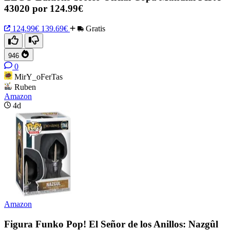
43020 por 124.99€
124.99€
139.69€
Gratis
946
0
MirY_oFerTas
Ruben
Amazon
4d
Amazon
Figura Funko Pop! El Señor de los Anillos: Nazgûl