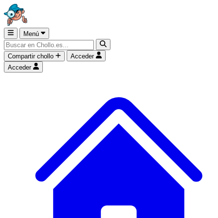
Menú
Compartir chollo
Acceder
Acceder