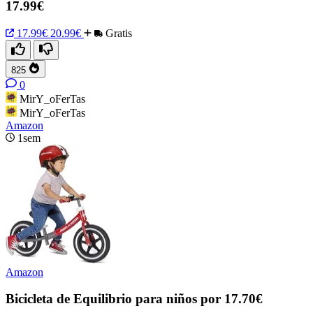
17.99€
17.99€
20.99€
Gratis
825
0
MirY_oFerTas
MirY_oFerTas
Amazon
1sem
Amazon
Bicicleta de Equilibrio para niños por 17.70€