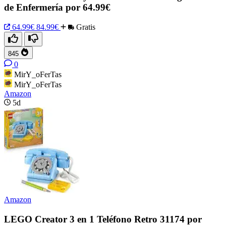
de Enfermería por 64.99€
64.99€
84.99€
Gratis
845
0
MirY_oFerTas
MirY_oFerTas
Amazon
5d
Amazon
LEGO Creator 3 en 1 Teléfono Retro 31174 por