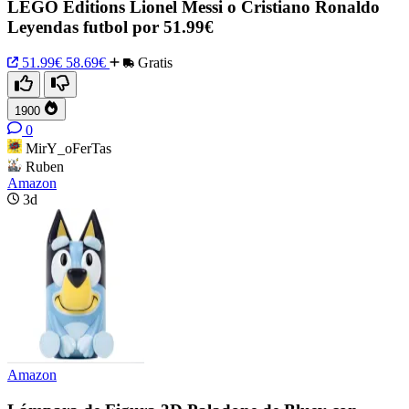
LEGO Editions Lionel Messi o Cristiano Ronaldo
Leyendas futbol por 51.99€
51.99€
58.69€
Gratis
1900
0
MirY_oFerTas
Ruben
Amazon
3d
Amazon