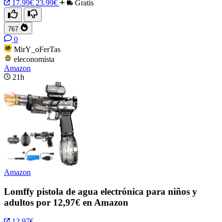
17.99€
23.99€
Gratis
767
0
MirY_oFerTas
eleconomista
Amazon
21h
Amazon
Lomffy pistola de agua electrónica para niños y
adultos por 12,97€ en Amazon
12.97€