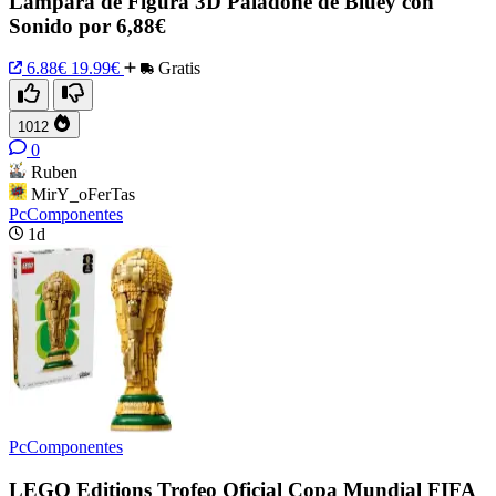
Lámpara de Figura 3D Paladone de Bluey con
Sonido por 6,88€
6.88€
19.99€
Gratis
1012
0
Ruben
MirY_oFerTas
PcComponentes
1d
PcComponentes
LEGO Editions Trofeo Oficial Copa Mundial FIFA