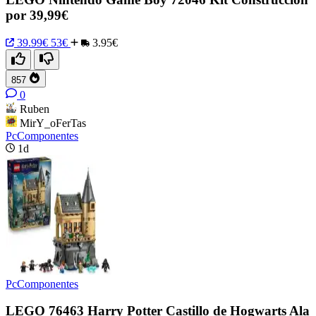
por 39,99€
39.99€
53€
3.95€
857
0
Ruben
MirY_oFerTas
PcComponentes
1d
PcComponentes
LEGO 76463 Harry Potter Castillo de Hogwarts Ala