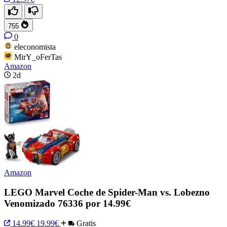
755
0
eleconomista
MirY_oFerTas
Amazon
2d
Amazon
LEGO Marvel Coche de Spider-Man vs. Lobezno
Venomizado 76336 por 14.99€
14.99€
19.99€
Gratis