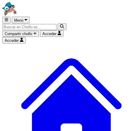
Menú
Compartir chollo
Acceder
Acceder