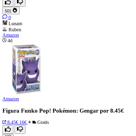
501
0
Lunam
Ruben
Amazon
4d
Amazon
Figura Funko Pop! Pokémon: Gengar por 8.45€
8.45€
16€
Gratis