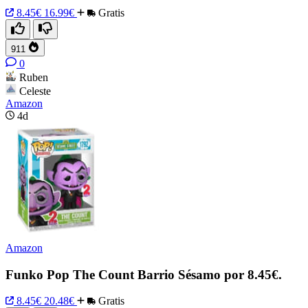
8.45€
16.99€
Gratis
911
0
Ruben
Celeste
Amazon
4d
Amazon
Funko Pop The Count Barrio Sésamo por 8.45€.
8.45€
20.48€
Gratis