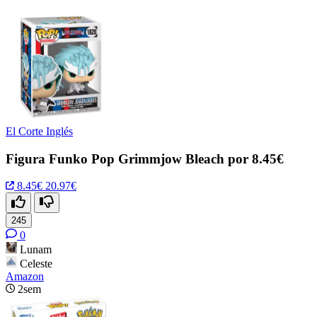
El Corte Inglés
Figura Funko Pop Grimmjow Bleach por 8.45€
8.45€
20.97€
245
0
Lunam
Celeste
Amazon
2sem