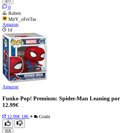
377
0
Ruben
MirY_oFerTas
Amazon
1d
Amazon
Funko Pop! Premium: Spider-Man Leaning por
12.99€
12.99€
18€
Gratis
315