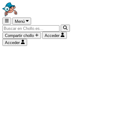
Menú
Compartir chollo
Acceder
Acceder