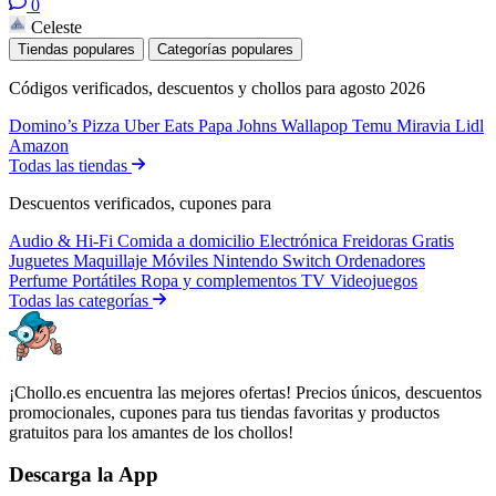
0
Celeste
Tiendas populares
Categorías populares
Códigos verificados, descuentos y chollos para agosto 2026
Domino’s Pizza
Uber Eats
Papa Johns
Wallapop
Temu
Miravia
Lidl
Amazon
Todas las tiendas
Descuentos verificados, cupones para
Audio & Hi-Fi
Comida a domicilio
Electrónica
Freidoras
Gratis
Juguetes
Maquillaje
Móviles
Nintendo Switch
Ordenadores
Perfume
Portátiles
Ropa y complementos
TV
Videojuegos
Todas las categorías
¡Chollo.es encuentra las mejores ofertas! Precios únicos, descuentos
promocionales, cupones para tus tiendas favoritas y productos
gratuitos para los amantes de los chollos!
Descarga la App