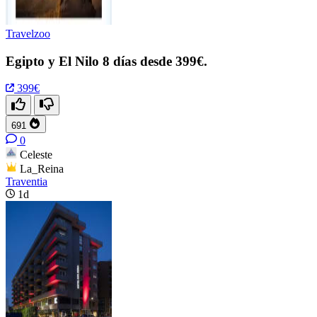
Travelzoo
Egipto y El Nilo 8 días desde 399€.
399€
691
0
Celeste
La_Reina
Traventia
1d