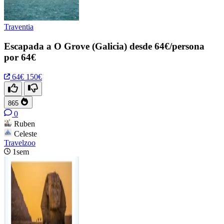
Traventia
Escapada a O Grove (Galicia) desde 64€/persona
por 64€
64€
150€
865
0
Ruben
Celeste
Travelzoo
1sem