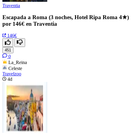
Traventia
Escapada a Roma (3 noches, Hotel Ripa Roma 4★)
por 146€ en Traventia
146€
451
0
La_Reina
Celeste
Travelzoo
4d