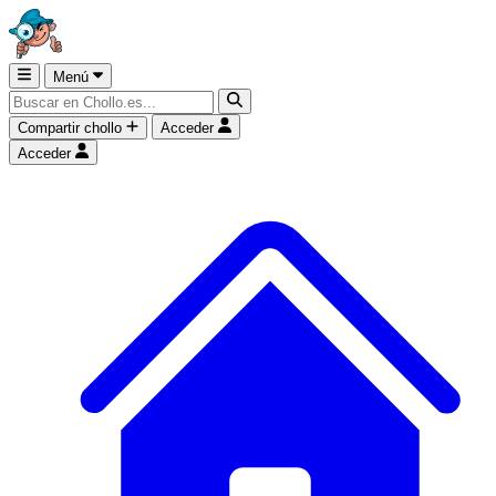
Menú
Compartir chollo
Acceder
Acceder