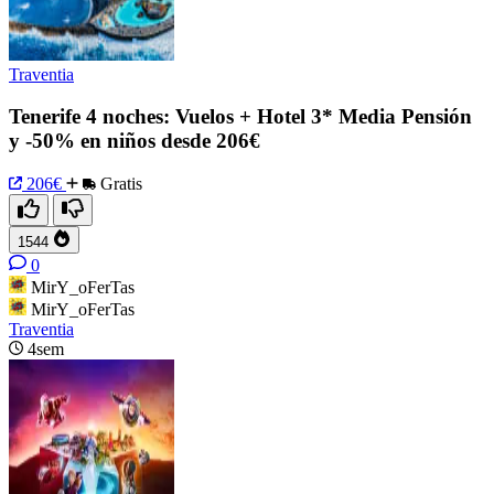
Traventia
Tenerife 4 noches: Vuelos + Hotel 3* Media Pensión
y -50% en niños desde 206€
206€
Gratis
1544
0
MirY_oFerTas
MirY_oFerTas
Traventia
4sem