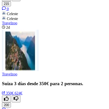
215
0
Celeste
Celeste
Travelzoo
2d
Travelzoo
Suiza 3 días desde 350€ para 2 personas.
350€
624€
200