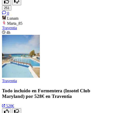
251
0
Lunam
Marta_85
Traventia
4h
Traventia
Todo incluido en Formentera (Insotel Club
Maryland) por 528€ en Traventia
528€