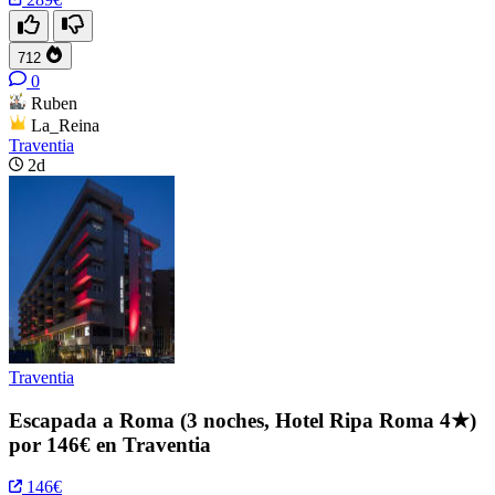
712
0
Ruben
La_Reina
Traventia
2d
Traventia
Escapada a Roma (3 noches, Hotel Ripa Roma 4★)
por 146€ en Traventia
146€