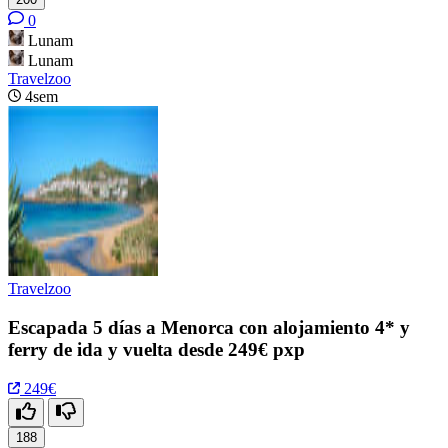
0
Lunam
Lunam
Travelzoo
4sem
Travelzoo
Escapada 5 días a Menorca con alojamiento 4* y
ferry de ida y vuelta desde 249€ pxp
249€
188