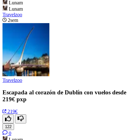
Lunam
Lunam
Travelzoo
2sem
Travelzoo
Escapada al corazón de Dublín con vuelos desde
219€ pxp
219€
122
0
Lunam