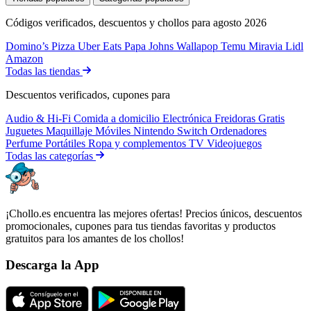
Códigos verificados, descuentos y chollos para agosto 2026
Domino’s Pizza
Uber Eats
Papa Johns
Wallapop
Temu
Miravia
Lidl
Amazon
Todas las tiendas
Descuentos verificados, cupones para
Audio & Hi-Fi
Comida a domicilio
Electrónica
Freidoras
Gratis
Juguetes
Maquillaje
Móviles
Nintendo Switch
Ordenadores
Perfume
Portátiles
Ropa y complementos
TV
Videojuegos
Todas las categorías
¡Chollo.es encuentra las mejores ofertas! Precios únicos, descuentos
promocionales, cupones para tus tiendas favoritas y productos
gratuitos para los amantes de los chollos!
Descarga la App