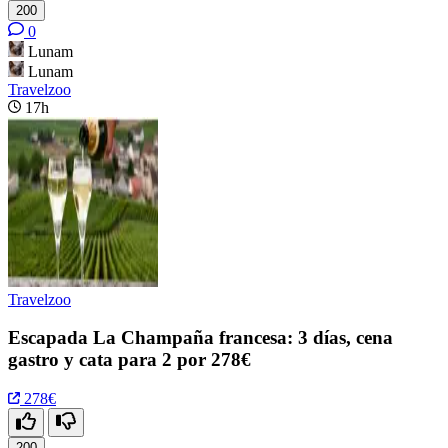
200
0
Lunam
Lunam
Travelzoo
17h
Travelzoo
Escapada La Champaña francesa: 3 días, cena
gastro y cata para 2 por 278€
278€
200