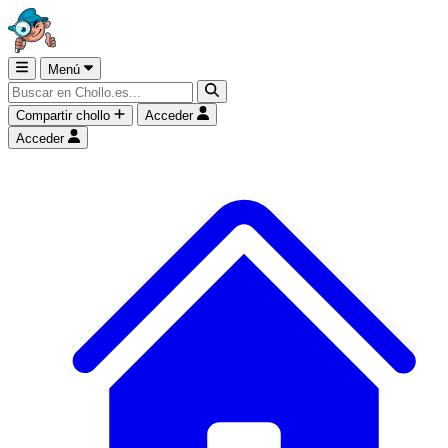
Menú
Compartir chollo
Acceder
Acceder