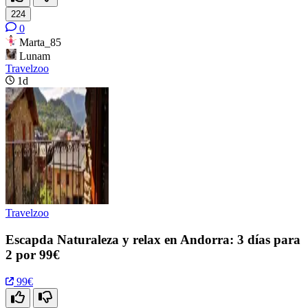
224
0
Marta_85
Lunam
Travelzoo
1d
Travelzoo
Escapda Naturaleza y relax en Andorra: 3 días para
2 por 99€
99€