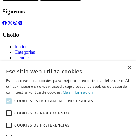
Síguenos
Chollo
Inicio
Categorías
Tiendas
Gratis
×
Ese sitio web utiliza cookies
Acerca de
Este sitio web usa cookies para mejorar la experiencia del usuario. Al
utilizar nuestro sitio web, usted acepta todas las cookies de acuerdo
Sobre nosotros
Contacto
con nuestra Política de cookies.
Más información
Reglas de publicación
COOKIES ESTRICTAMENTE NECESARIAS
Información legal
COOKIES DE RENDIMIENTO
Privacidad
COOKIES DE PREFERENCIAS
Declaración de cookies
Términos y condiciones