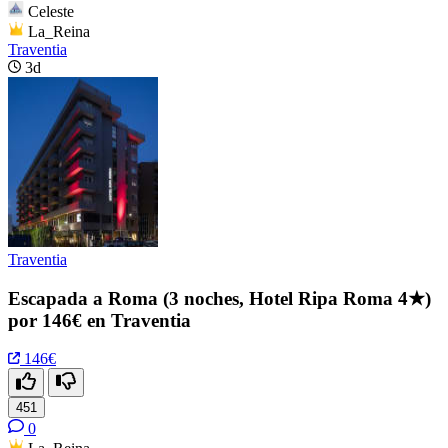
Celeste
La_Reina
Traventia
3d
Traventia
Escapada a Roma (3 noches, Hotel Ripa Roma 4★)
por 146€ en Traventia
146€
451
0