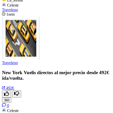
La_Reina
Celeste
Travelzoo
1sem
Travelzoo
New York Vuelis directos al mejor precio desde 492€
ida/vuelta.
492€
360
0
Celeste