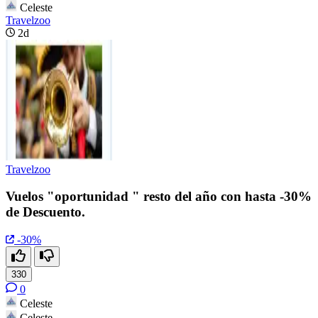
Celeste
Travelzoo
2d
Travelzoo
Vuelos "oportunidad " resto del año con hasta -30%
de Descuento.
-30%
330
0
Celeste
Celeste