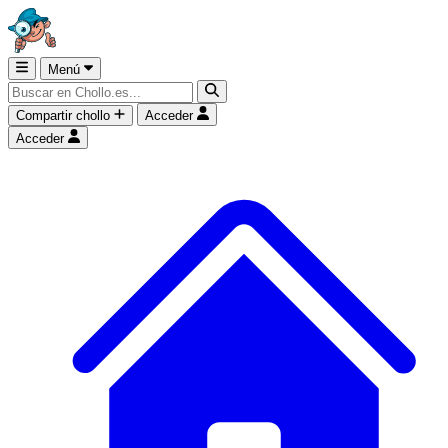
Menú
Compartir chollo
Acceder
Acceder