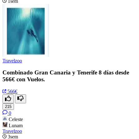
1sem
Travelzoo
Combinado Gran Canaria y Tenerife 8 días desde
566€ con Vuelos.
566€
215
0
Celeste
Lunam
Travelzoo
3sem