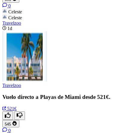
0
Celeste
Celeste
Travelzoo
1d
Travelzoo
Vuelo directo a Playas de Miami desde 521€.
521€
545
0