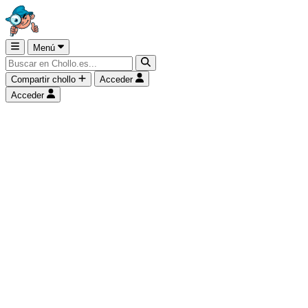
Menú
Compartir chollo
Acceder
Acceder