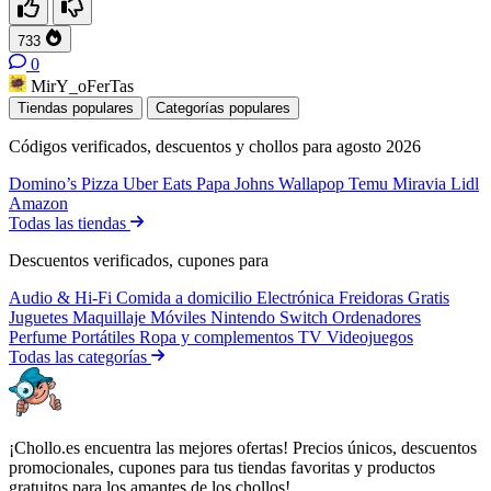
733
0
MirY_oFerTas
Tiendas populares
Categorías populares
Códigos verificados, descuentos y chollos para agosto 2026
Domino’s Pizza
Uber Eats
Papa Johns
Wallapop
Temu
Miravia
Lidl
Amazon
Todas las tiendas
Descuentos verificados, cupones para
Audio & Hi-Fi
Comida a domicilio
Electrónica
Freidoras
Gratis
Juguetes
Maquillaje
Móviles
Nintendo Switch
Ordenadores
Perfume
Portátiles
Ropa y complementos
TV
Videojuegos
Todas las categorías
¡Chollo.es encuentra las mejores ofertas! Precios únicos, descuentos
promocionales, cupones para tus tiendas favoritas y productos
gratuitos para los amantes de los chollos!