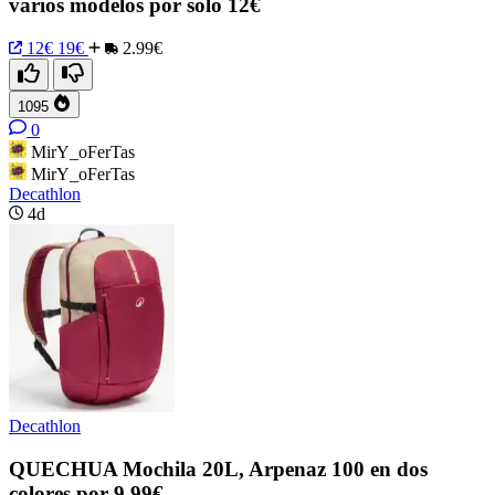
varios modelos por solo 12€
12€
19€
2.99€
1095
0
MirY_oFerTas
MirY_oFerTas
Decathlon
4d
Decathlon
QUECHUA Mochila 20L, Arpenaz 100 en dos
colores por 9.99€