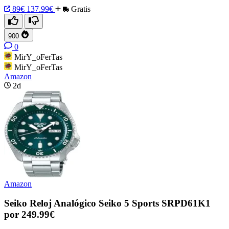
89€
137.99€
Gratis
900
0
MirY_oFerTas
MirY_oFerTas
Amazon
2d
Amazon
Seiko Reloj Analógico Seiko 5 Sports SRPD61K1
por 249.99€