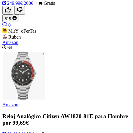
249.99€
268€
Gratis
815
0
MirY_oFerTas
Ruben
Amazon
6d
Amazon
Reloj Analógico Citizen AW1820-81E para Hombre
por 99,69€