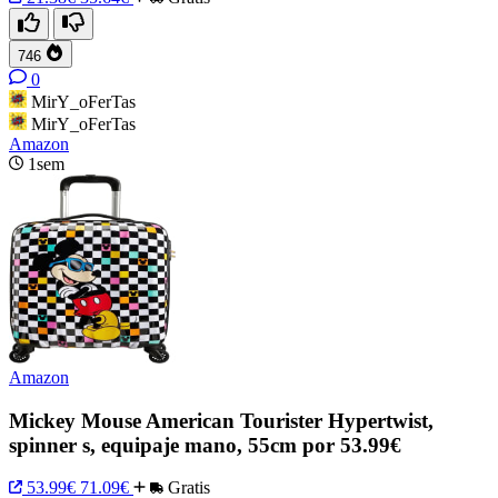
746
0
MirY_oFerTas
MirY_oFerTas
Amazon
1sem
Amazon
Mickey Mouse American Tourister Hypertwist,
spinner s, equipaje mano, 55cm por 53.99€
53.99€
71.09€
Gratis