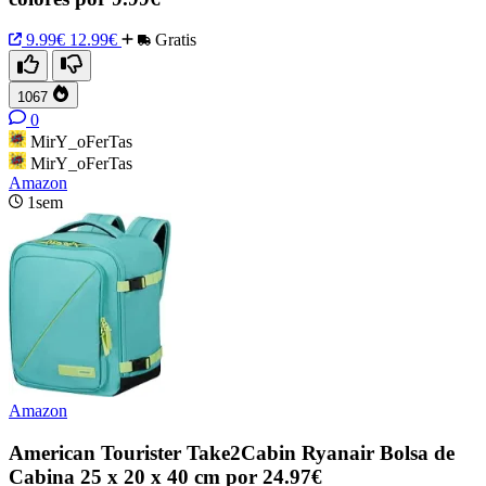
9.99€
12.99€
Gratis
1067
0
MirY_oFerTas
MirY_oFerTas
Amazon
1sem
Amazon
American Tourister Take2Cabin Ryanair Bolsa de
Cabina 25 x 20 x 40 cm por 24.97€