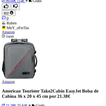
99.69€
114€
Gratis
802
0
Ruben
MirY_oFerTas
Amazon
1sem
Amazon
American Tourister Take2Cabin EasyJet Bolsa de
Cabina 36 x 20 x 45 cm por 21.38€
21.38€
35.64€
Gratis