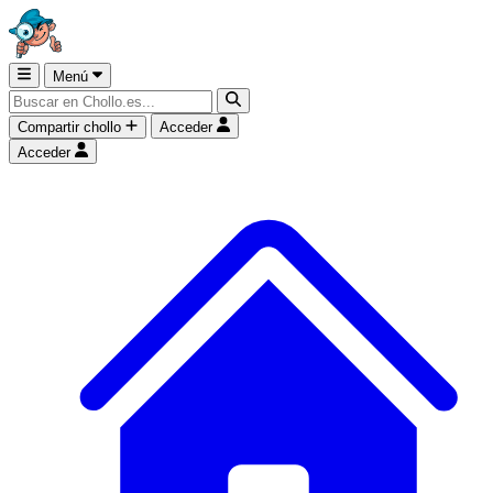
Menú
Compartir chollo
Acceder
Acceder