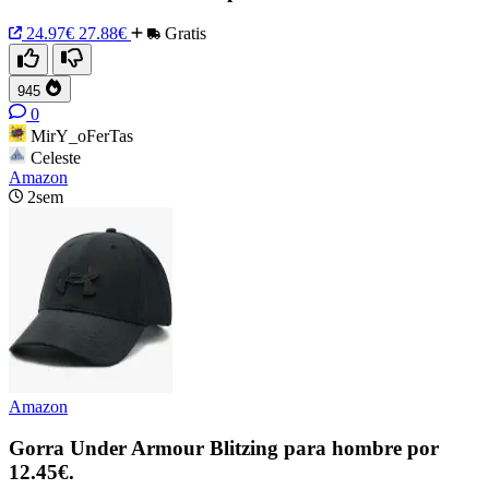
24.97€
27.88€
Gratis
945
0
MirY_oFerTas
Celeste
Amazon
2sem
Amazon
Gorra Under Armour Blitzing para hombre por
12.45€.