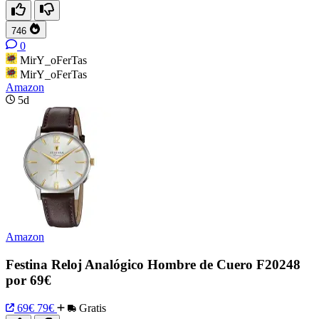
746
0
MirY_oFerTas
MirY_oFerTas
Amazon
5d
Amazon
Festina Reloj Analógico Hombre de Cuero F20248
por 69€
69€
79€
Gratis