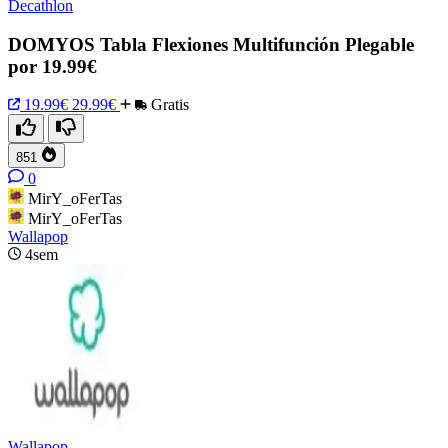
Decathlon
DOMYOS Tabla Flexiones Multifunción Plegable
por 19.99€
19.99€
29.99€
Gratis
851
0
MirY_oFerTas
MirY_oFerTas
Wallapop
4sem
Wallapop