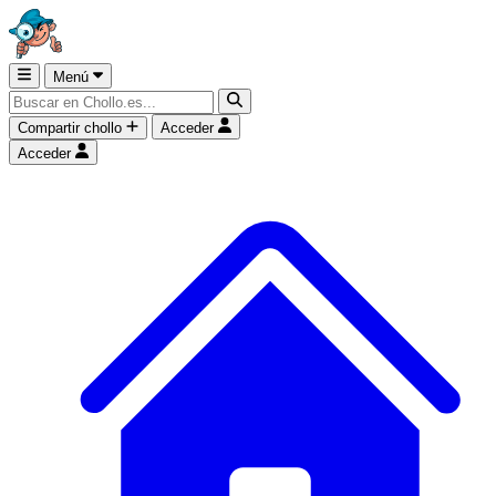
Menú
Compartir chollo
Acceder
Acceder