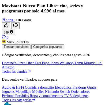
Movistar+ Nuevo Plan Libre: cine, series y
programas por solo 4.99€ al mes
4.99€
Gratis
699
0
MirY_oFerTas
Tiendas populares
Categorías populares
Códigos verificados, descuentos y chollos para agosto 2026
Domino’s Pizza
Uber Eats
Papa Johns
Wallapop
Temu
Miravia
Lidl
Amazon
Todas las tiendas
Descuentos verificados, cupones para
Audio & Hi-Fi
Comida a domicilio
Electrónica
Freidoras
Gratis
Juguetes
Maquillaje
Móviles
Nintendo Switch
Ordenadores
Perfume
Portátiles
Ropa y complementos
TV
Videojuegos
Todas las categorías