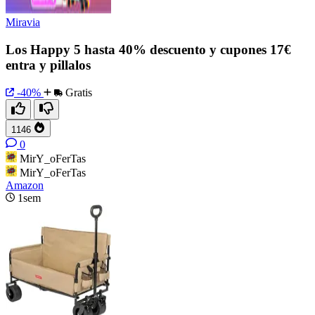
Miravia
Los Happy 5 hasta 40% descuento y cupones 17€
entra y pillalos
-40%
Gratis
1146
0
MirY_oFerTas
MirY_oFerTas
Amazon
1sem