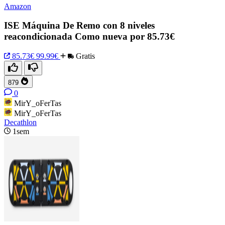
Amazon
ISE Máquina De Remo con 8 niveles
reacondicionada Como nueva por 85.73€
85.73€
99.99€
Gratis
879
0
MirY_oFerTas
MirY_oFerTas
Decathlon
1sem