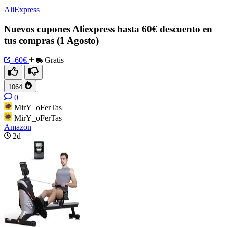
AliExpress
Nuevos cupones Aliexpress hasta 60€ descuento en
tus compras (1 Agosto)
-60€
Gratis
1064
0
MirY_oFerTas
MirY_oFerTas
Amazon
2d