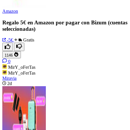
Amazon
Regalo 5€ en Amazon por pagar con Bizum (cuentas
seleccionadas)
-5€
Gratis
1146
0
MirY_oFerTas
MirY_oFerTas
Miravia
2d