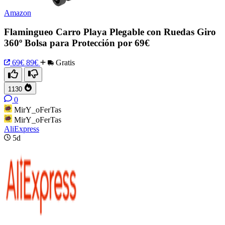
Amazon
Flamingueo Carro Playa Plegable con Ruedas Giro
360º Bolsa para Protección por 69€
69€
89€
Gratis
1130
0
MirY_oFerTas
MirY_oFerTas
AliExpress
5d