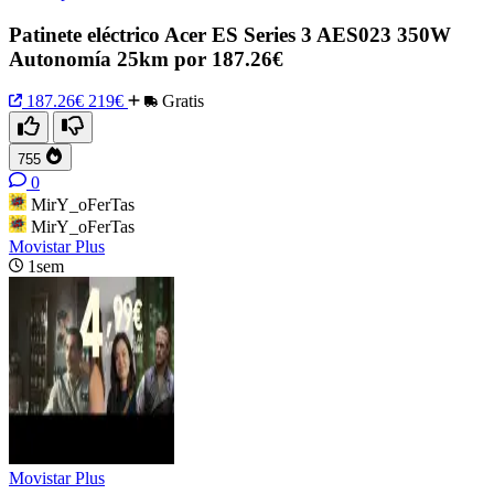
Patinete eléctrico Acer ES Series 3 AES023 350W
Autonomía 25km por 187.26€
187.26€
219€
Gratis
755
0
MirY_oFerTas
MirY_oFerTas
Movistar Plus
1sem
Movistar Plus