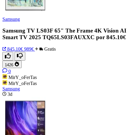
Samsung
Samsung TV LS03F 65" The Frame 4K Vision AI
Smart TV 2025 TQ65LS03FAUXXC por 845.10€
845.10€
989€
Gratis
1426
0
MirY_oFerTas
MirY_oFerTas
Samsung
3d