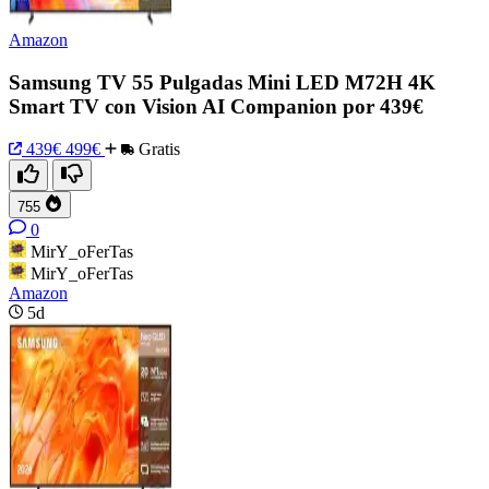
Amazon
Samsung TV 55 Pulgadas Mini LED M72H 4K
Smart TV con Vision AI Companion por 439€
439€
499€
Gratis
755
0
MirY_oFerTas
MirY_oFerTas
Amazon
5d