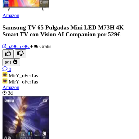
Amazon
Samsung TV 65 Pulgadas Mini LED M73H 4K
Smart TV con Vision AI Companion por 529€
529€
579€
Gratis
891
0
MirY_oFerTas
MirY_oFerTas
Amazon
3d