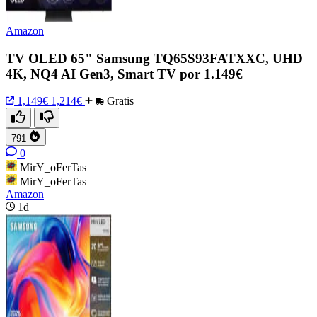
Amazon
TV OLED 65" Samsung TQ65S93FATXXC, UHD
4K, NQ4 AI Gen3, Smart TV por 1.149€
1,149€
1,214€
Gratis
791
0
MirY_oFerTas
MirY_oFerTas
Amazon
1d