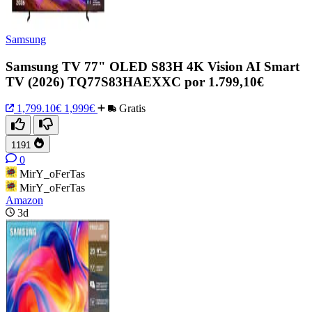
Samsung
Samsung TV 77" OLED S83H 4K Vision AI Smart
TV (2026) TQ77S83HAEXXC por 1.799,10€
1,799.10€
1,999€
Gratis
1191
0
MirY_oFerTas
MirY_oFerTas
Amazon
3d