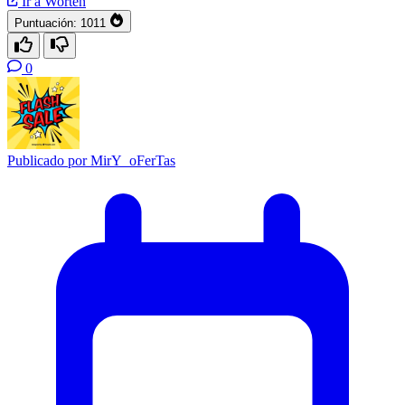
Ir a Worten
Puntuación:
1011
0
Publicado por
MirY_oFerTas