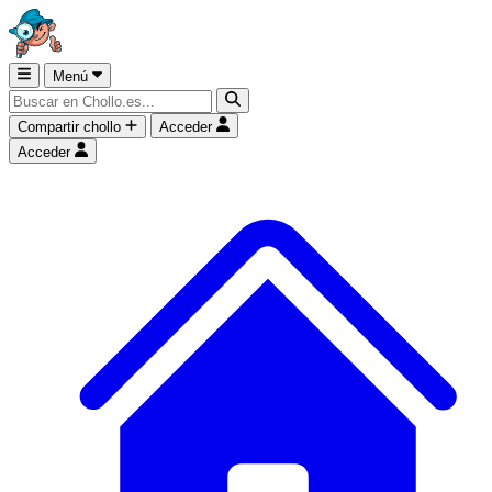
Menú
Compartir chollo
Acceder
Acceder