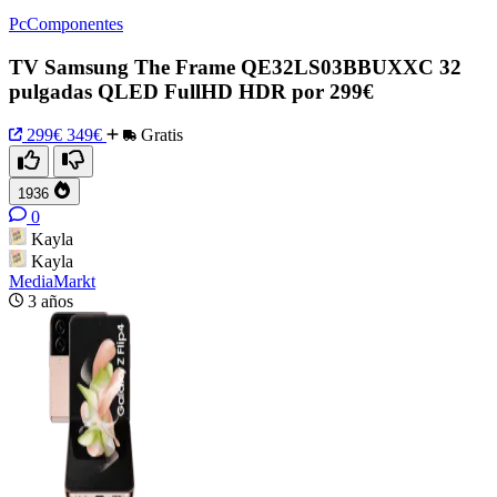
PcComponentes
TV Samsung The Frame QE32LS03BBUXXC 32
pulgadas QLED FullHD HDR por 299€
299€
349€
Gratis
1936
0
Kayla
Kayla
MediaMarkt
3 años