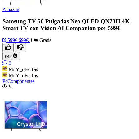
Amazon
Samsung TV 50 Pulgadas Neo QLED QN73H 4K
Smart TV con Vision AI Companion por 599€
599€
699€
Gratis
645
0
MirY_oFerTas
MirY_oFerTas
PcComponentes
3d