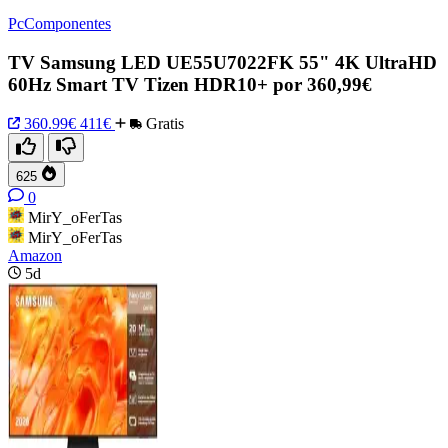
PcComponentes
TV Samsung LED UE55U7022FK 55" 4K UltraHD
60Hz Smart TV Tizen HDR10+ por 360,99€
360.99€
411€
Gratis
625
0
MirY_oFerTas
MirY_oFerTas
Amazon
5d