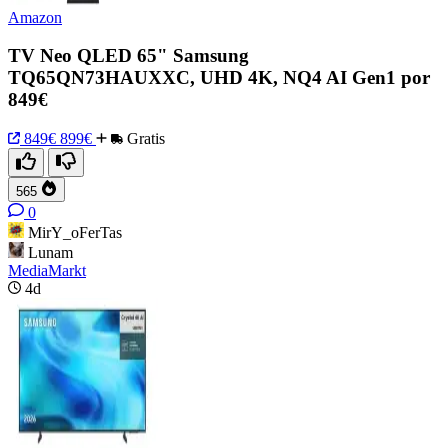
Amazon
TV Neo QLED 65" Samsung
TQ65QN73HAUXXC, UHD 4K, NQ4 AI Gen1 por
849€
849€
899€
Gratis
565
0
MirY_oFerTas
Lunam
MediaMarkt
4d