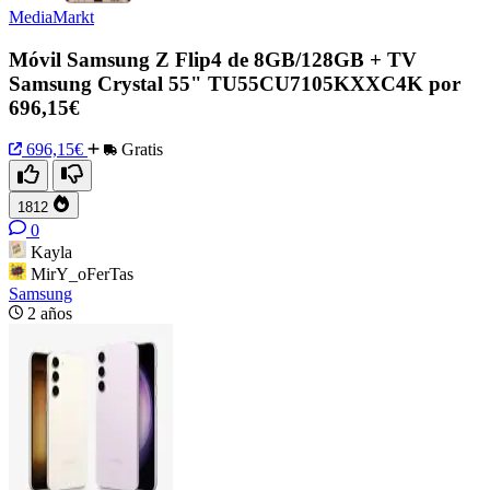
MediaMarkt
Móvil Samsung Z Flip4 de 8GB/128GB + TV
Samsung Crystal 55" TU55CU7105KXXC4K por
696,15€
696,15€
Gratis
1812
0
Kayla
MirY_oFerTas
Samsung
2 años