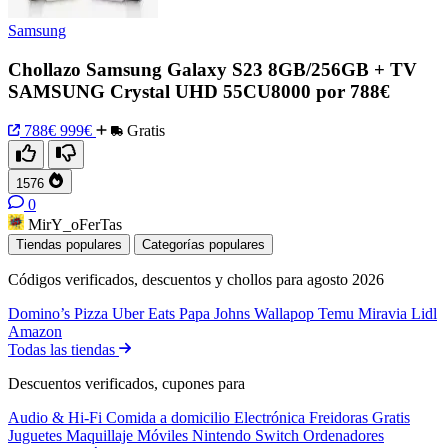
Samsung
Chollazo Samsung Galaxy S23 8GB/256GB + TV
SAMSUNG Crystal UHD 55CU8000 por 788€
788€
999€
Gratis
1576
0
MirY_oFerTas
Tiendas populares
Categorías populares
Códigos verificados, descuentos y chollos para agosto 2026
Domino’s Pizza
Uber Eats
Papa Johns
Wallapop
Temu
Miravia
Lidl
Amazon
Todas las tiendas
Descuentos verificados, cupones para
Audio & Hi-Fi
Comida a domicilio
Electrónica
Freidoras
Gratis
Juguetes
Maquillaje
Móviles
Nintendo Switch
Ordenadores