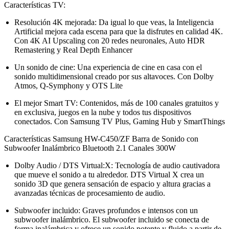
Características TV:
Resolución 4K mejorada: Da igual lo que veas, la Inteligencia
Artificial mejora cada escena para que la disfrutes en calidad 4K.
Con 4K AI Upscaling con 20 redes neuronales, Auto HDR
Remastering y Real Depth Enhancer
Un sonido de cine: Una experiencia de cine en casa con el
sonido multidimensional creado por sus altavoces. Con Dolby
Atmos, Q-Symphony y OTS Lite
El mejor Smart TV: Contenidos, más de 100 canales gratuitos y
en exclusiva, juegos en la nube y todos tus dispositivos
conectados. Con Samsung TV Plus, Gaming Hub y SmartThings
Características Samsung HW-C450/ZF Barra de Sonido con
Subwoofer Inalámbrico Bluetooth 2.1 Canales 300W
Dolby Audio / DTS Virtual:X: Tecnología de audio cautivadora
que mueve el sonido a tu alrededor. DTS Virtual X crea un
sonido 3D que genera sensación de espacio y altura gracias a
avanzadas técnicas de procesamiento de audio.
Subwoofer incluido: Graves profundos e intensos con un
subwoofer inalámbrico. El subwoofer incluido se conecta de
forma inalámbrica y ofrece un sonido potente y fluido a partir de