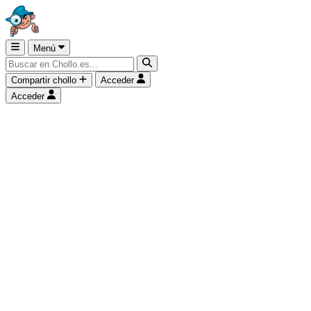
Menú
Compartir chollo
Acceder
Acceder