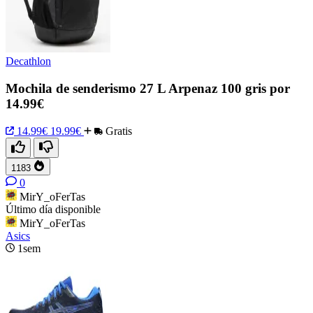
Decathlon
Mochila de senderismo 27 L Arpenaz 100 gris por
14.99€
14.99€
19.99€
Gratis
1183
0
MirY_oFerTas
Último día disponible
MirY_oFerTas
Asics
1sem