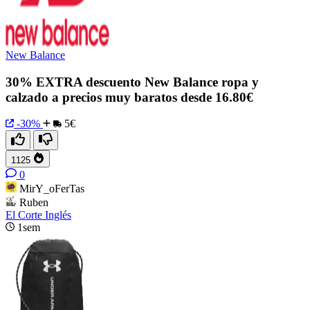
New Balance
30% EXTRA descuento New Balance ropa y
calzado a precios muy baratos desde 16.80€
-30%
5€
1125
0
MirY_oFerTas
Ruben
El Corte Inglés
1sem