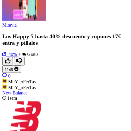
Miravia
Los Happy 5 hasta 40% descuento y cupones 17€
entra y pillalos
-40%
Gratis
1146
0
MirY_oFerTas
MirY_oFerTas
New Balance
1sem