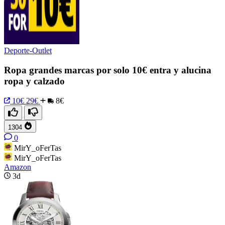
Deporte-Outlet
Ropa grandes marcas por solo 10€ entra y alucina
ropa y calzado
10€
29€
8€
1304
0
MirY_oFerTas
MirY_oFerTas
Amazon
3d