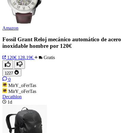
Amazon
Fossil Grant Reloj mecánico automático de acero
inoxidable hombre por 120€
120€
128.19€
Gratis
1227
0
MirY_oFerTas
MirY_oFerTas
Decathlon
1d