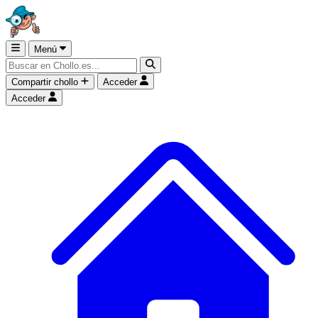
Menú
Compartir chollo
Acceder
Acceder