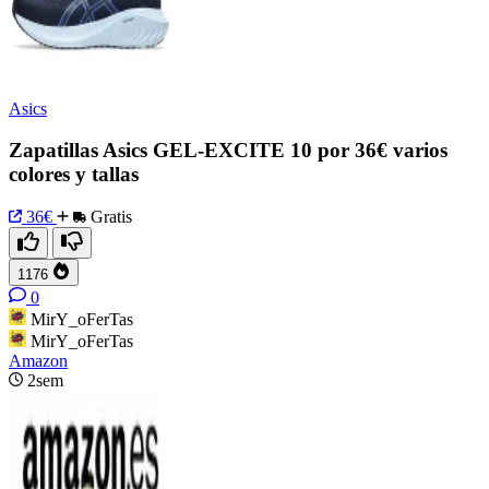
Asics
Zapatillas Asics GEL-EXCITE 10 por 36€ varios
colores y tallas
36€
Gratis
1176
0
MirY_oFerTas
MirY_oFerTas
Amazon
2sem