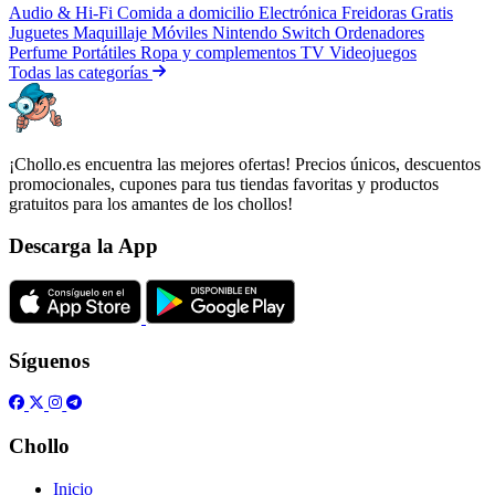
Audio & Hi-Fi
Comida a domicilio
Electrónica
Freidoras
Gratis
Juguetes
Maquillaje
Móviles
Nintendo Switch
Ordenadores
Perfume
Portátiles
Ropa y complementos
TV
Videojuegos
Todas las categorías
¡Chollo.es encuentra las mejores ofertas! Precios únicos, descuentos
promocionales, cupones para tus tiendas favoritas y productos
gratuitos para los amantes de los chollos!
Descarga la App
Síguenos
Chollo
Inicio