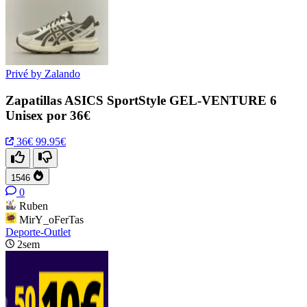
Privé by Zalando
Zapatillas ASICS SportStyle GEL-VENTURE 6
Unisex por 36€
36€
99.95€
1546
0
Ruben
MirY_oFerTas
Deporte-Outlet
2sem