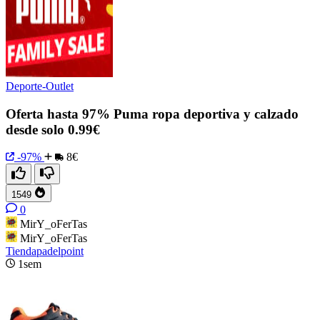
Deporte-Outlet
Oferta hasta 97% Puma ropa deportiva y calzado
desde solo 0.99€
-97%
8€
1549
0
MirY_oFerTas
MirY_oFerTas
Tiendapadelpoint
1sem