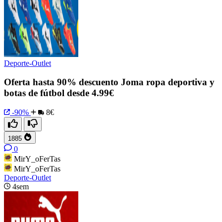
Deporte-Outlet
Oferta hasta 90% descuento Joma ropa deportiva y
botas de fútbol desde 4.99€
-90%
8€
1885
0
MirY_oFerTas
MirY_oFerTas
Deporte-Outlet
4sem