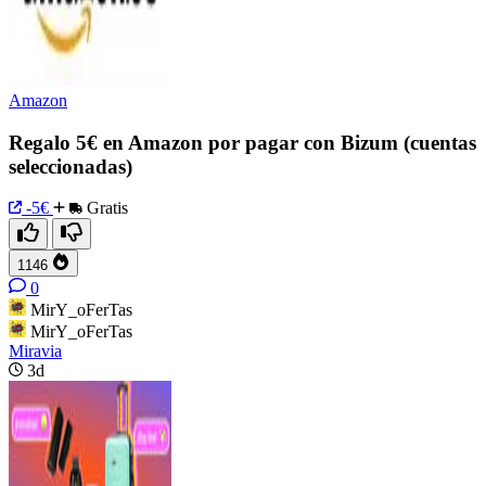
Amazon
Regalo 5€ en Amazon por pagar con Bizum (cuentas
seleccionadas)
-5€
Gratis
1146
0
MirY_oFerTas
MirY_oFerTas
Miravia
3d