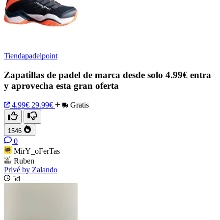
Tiendapadelpoint
Zapatillas de padel de marca desde solo 4.99€ entra
y aprovecha esta gran oferta
4.99€
29.99€
Gratis
1546
0
MirY_oFerTas
Ruben
Privé by Zalando
5d