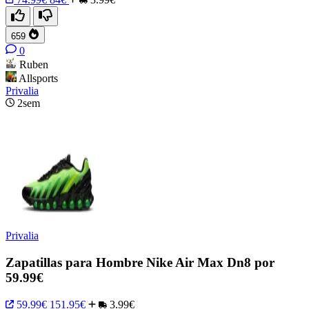
659
0
Ruben
Allsports
Privalia
2sem
Privalia
Zapatillas para Hombre Nike Air Max Dn8 por
59.99€
59.99€
151.95€
3.99€