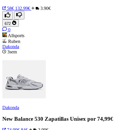
58€
132.99€
3.90€
672
0
Allsports
Ruben
Dakonda
3sem
Dakonda
New Balance 530 Zapatillas Unisex por 74,99€
74.99€
84€
3.99€