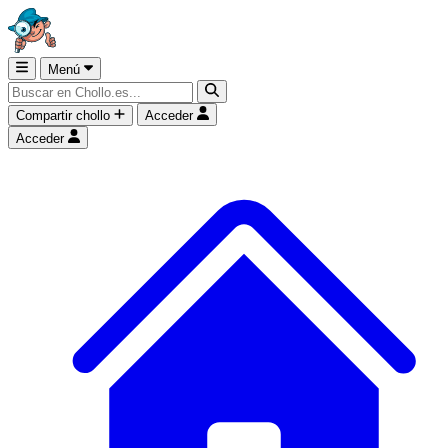
Menú
Compartir chollo
Acceder
Acceder