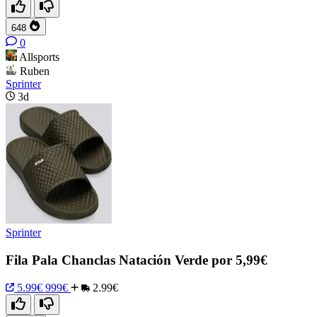
648
0
Allsports
Ruben
Sprinter
3d
Sprinter
Fila Pala Chanclas Natación Verde por 5,99€
5.99€
999€
2.99€