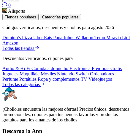
0
Allsports
Tiendas populares
Categorías populares
Códigos verificados, descuentos y chollos para agosto 2026
Domino’s Pizza
Uber Eats
Papa Johns
Wallapop
Temu
Miravia
Lidl
Amazon
Todas las tiendas
Descuentos verificados, cupones para
Audio & Hi-Fi
Comida a domicilio
Electrónica
Freidoras
Gratis
Juguetes
Maquillaje
Móviles
Nintendo Switch
Ordenadores
Perfume
Portátiles
Ropa y complementos
TV
Videojuegos
Todas las categorías
¡Chollo.es encuentra las mejores ofertas! Precios únicos, descuentos
promocionales, cupones para tus tiendas favoritas y productos
gratuitos para los amantes de los chollos!
Descarga la App