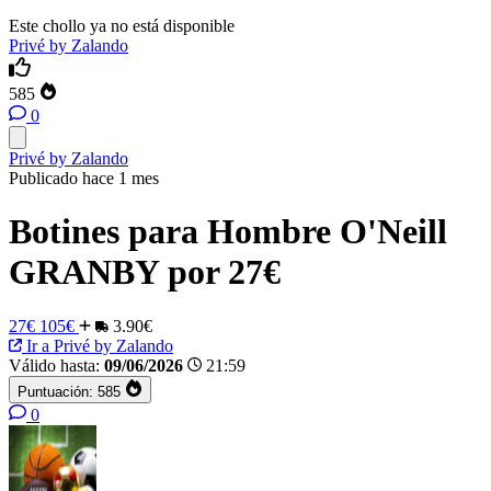
Este chollo ya no está disponible
Privé by Zalando
585
0
Privé by Zalando
Publicado hace 1 mes
Botines para Hombre O'Neill
GRANBY por 27€
27€
105€
3.90€
Ir a Privé by Zalando
Válido hasta:
09/06/2026
21:59
Puntuación:
585
0