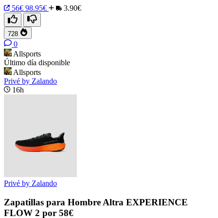
56€
98.95€
3.90€
728
0
Allsports
Último día disponible
Allsports
Privé by Zalando
16h
Privé by Zalando
Zapatillas para Hombre Altra EXPERIENCE
FLOW 2 por 58€