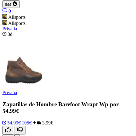
644
0
Allsports
Allsports
Privalia
3d
Privalia
Zapatillas de Hombre Barefoot Wrapt Wp por
54.99€
54.99€
105€
3.99€