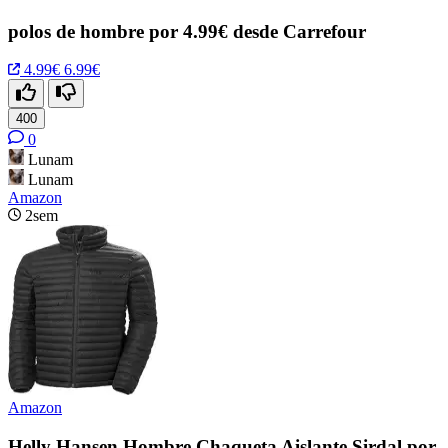
polos de hombre por 4.99€ desde Carrefour
4.99€
6.99€
400
0
Lunam
Lunam
Amazon
2sem
Amazon
Helly Hansen Hombre Chaqueta Aislante Sirdal por