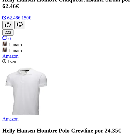
62.46€
62.46€
150€
223
0
Lunam
Lunam
Amazon
1sem
Amazon
Helly Hansen Hombre Polo Crewline por 24.35€