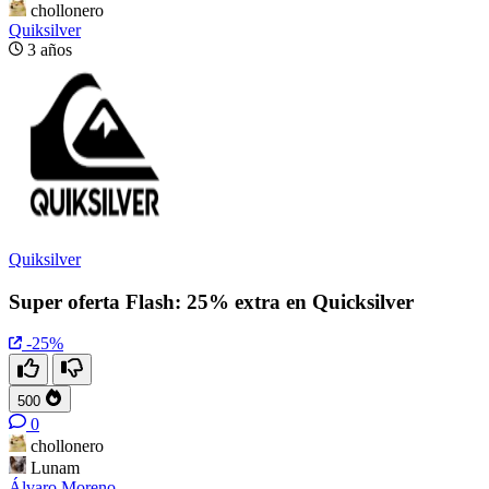
chollonero
Quiksilver
3 años
Quiksilver
Super oferta Flash: 25% extra en Quicksilver
-25%
500
0
chollonero
Lunam
Álvaro Moreno