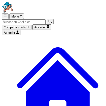
Menú
Compartir chollo
Acceder
Acceder