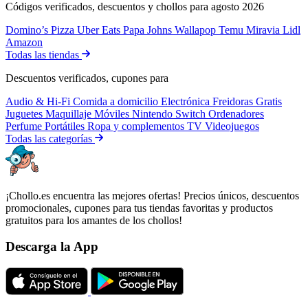
Códigos verificados, descuentos y chollos para agosto 2026
Domino’s Pizza
Uber Eats
Papa Johns
Wallapop
Temu
Miravia
Lidl
Amazon
Todas las tiendas
Descuentos verificados, cupones para
Audio & Hi-Fi
Comida a domicilio
Electrónica
Freidoras
Gratis
Juguetes
Maquillaje
Móviles
Nintendo Switch
Ordenadores
Perfume
Portátiles
Ropa y complementos
TV
Videojuegos
Todas las categorías
¡Chollo.es encuentra las mejores ofertas! Precios únicos, descuentos
promocionales, cupones para tus tiendas favoritas y productos
gratuitos para los amantes de los chollos!
Descarga la App