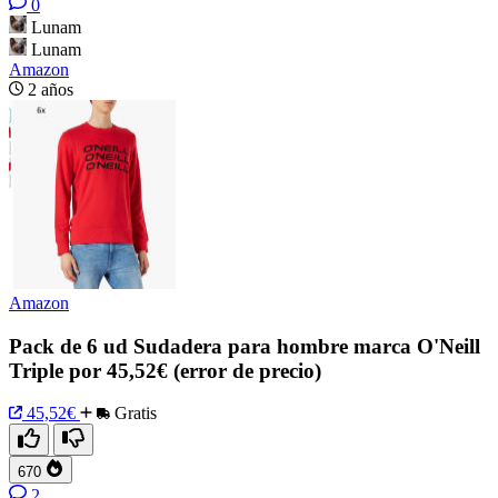
0
Lunam
Lunam
Amazon
2 años
Amazon
Pack de 6 ud Sudadera para hombre marca O'Neill
Triple por 45,52€ (error de precio)
45,52€
Gratis
670
2