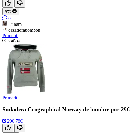
856
0
Lunam
cazadorabombon
Primeriti
3 años
Primeriti
Sudadera Geographical Norway de hombre por 29€
29€
78€