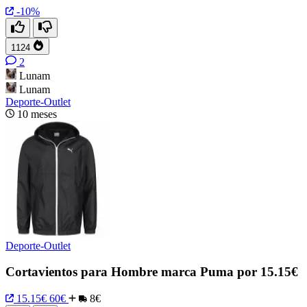
-10%
1124
2
Lunam
Lunam
Deporte-Outlet
10 meses
Deporte-Outlet
Cortavientos para Hombre marca Puma por 15.15€
15.15€
60€
8€