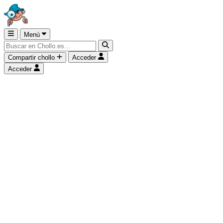
Menú
Compartir chollo
Acceder
Acceder