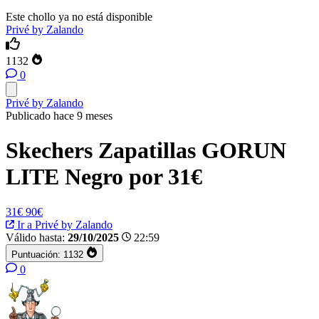
Este chollo ya no está disponible
Privé by Zalando
1132
0
Privé by Zalando
Publicado hace 9 meses
Skechers Zapatillas GORUN
LITE Negro por 31€
31€
90€
Ir a Privé by Zalando
Válido hasta:
29/10/2025
22:59
Puntuación:
1132
0