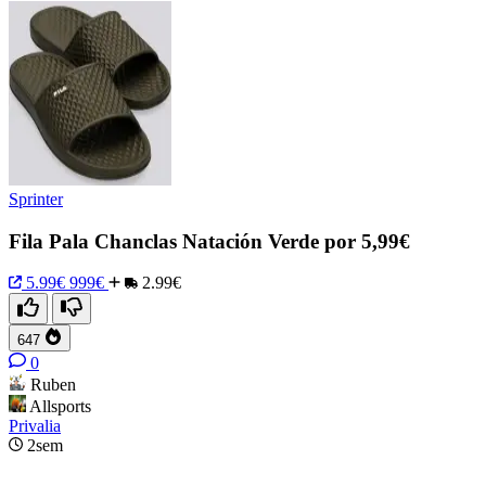
Sprinter
Fila Pala Chanclas Natación Verde por 5,99€
5.99€
999€
2.99€
647
0
Ruben
Allsports
Privalia
2sem