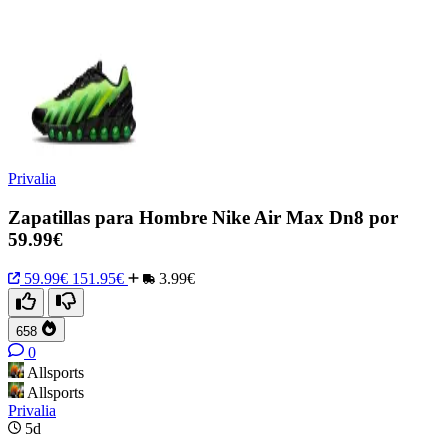
Privalia
Zapatillas para Hombre Nike Air Max Dn8 por
59.99€
59.99€
151.95€
3.99€
658
0
Allsports
Allsports
Privalia
5d