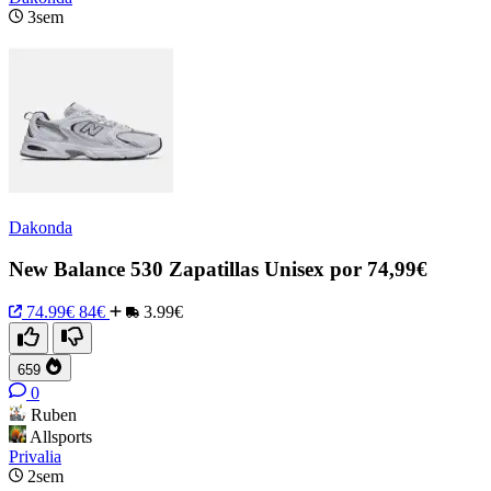
3sem
Dakonda
New Balance 530 Zapatillas Unisex por 74,99€
74.99€
84€
3.99€
659
0
Ruben
Allsports
Privalia
2sem