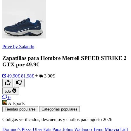
Privé by Zalando
Zapatillas para Hombre Merrell SPEED STRIKE 2
GTX por 49.9€
49.90€
81.98€
3.90€
605
0
Allsports
Tiendas populares
Categorías populares
Códigos verificados, descuentos y chollos para agosto 2026
Domino’s Pizza
Uber Eats
Papa Johns
Wallapop
Temu
Miravia
Lidl