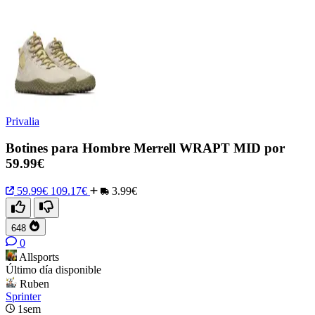
Privalia
Botines para Hombre Merrell WRAPT MID por
59.99€
59.99€
109.17€
3.99€
648
0
Allsports
Último día disponible
Ruben
Sprinter
1sem