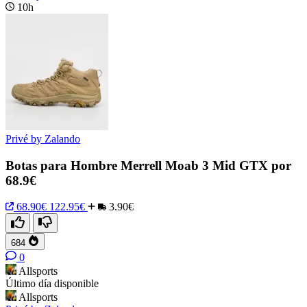
10h
Privé by Zalando
Botas para Hombre Merrell Moab 3 Mid GTX por
68.9€
68.90€
122.95€
3.90€
684
0
Allsports
Último día disponible
Allsports