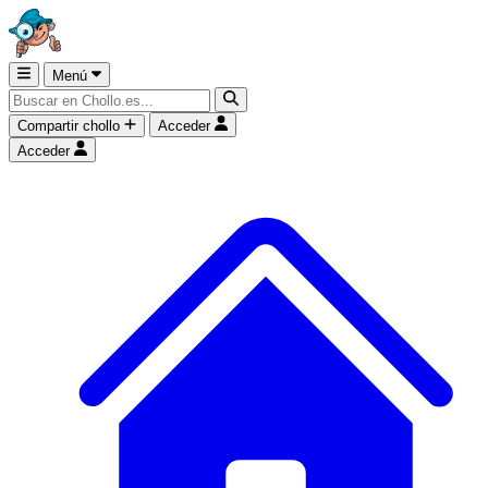
Menú
Compartir chollo
Acceder
Acceder