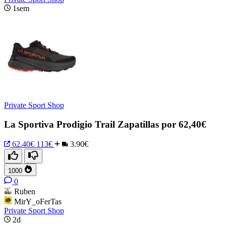
1sem
Private Sport Shop
La Sportiva Prodigio Trail Zapatillas por 62,40€
62.40€
113€
3.90€
1000
0
Ruben
MirY_oFerTas
Private Sport Shop
2d