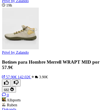
Privé by Zalando
19h
Privé by Zalando
Botines para Hombre Merrell WRAPT MID por
57.9€
57.90€
142.02€
3.90€
682
0
Allsports
Ruben
Dakonda