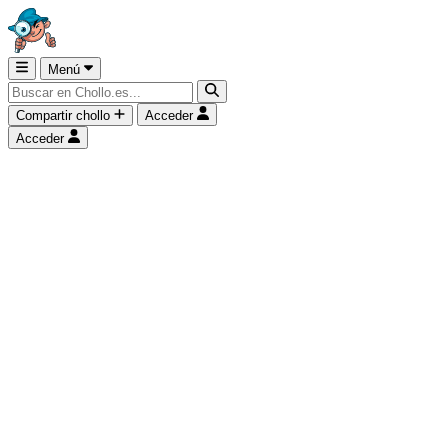
Menú
Compartir chollo
Acceder
Acceder