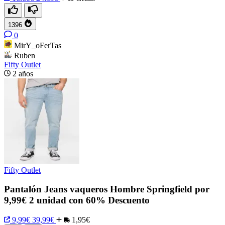
1396
0
MirY_oFerTas
Ruben
Fifty Outlet
2 años
Fifty Outlet
Pantalón Jeans vaqueros Hombre Springfield por
9,99€ 2 unidad con 60% Descuento
9,99€
39,99€
1,95€