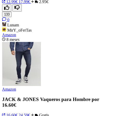
12.99€
17.99€
2.95€
133
0
Lunam
MirY_oFerTas
Amazon
8 meses
Amazon
JACK & JONES Vaqueros para Hombre por
16.60€
16.60€
24.59€
Gratis