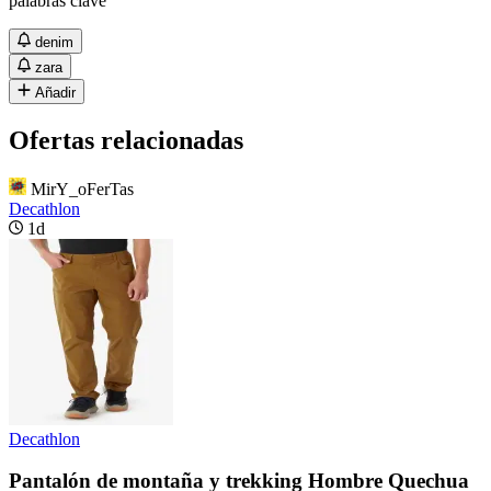
palabras clave
denim
zara
Añadir
Ofertas relacionadas
MirY_oFerTas
Decathlon
1d
Decathlon
Pantalón de montaña y trekking Hombre Quechua