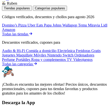
Ruben
Tiendas populares
Categorías populares
Códigos verificados, descuentos y chollos para agosto 2026
Domino’s Pizza
Uber Eats
Papa Johns
Wallapop
Temu
Miravia
Lidl
Amazon
Todas las tiendas
Descuentos verificados, cupones para
Audio & Hi-Fi
Comida a domicilio
Electrónica
Freidoras
Gratis
Juguetes
Maquillaje
Móviles
Nintendo Switch
Ordenadores
Perfume
Portátiles
Ropa y complementos
TV
Videojuegos
Todas las categorías
¡Chollo.es encuentra las mejores ofertas! Precios únicos, descuentos
promocionales, cupones para tus tiendas favoritas y productos
gratuitos para los amantes de los chollos!
Descarga la App