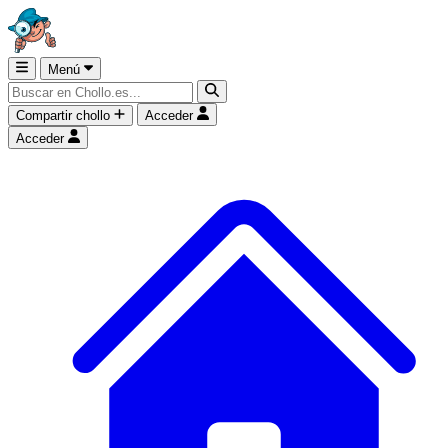
Menú
Compartir chollo
Acceder
Acceder