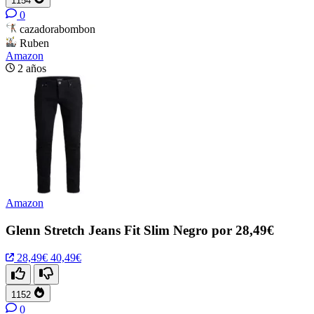
1154
0
cazadorabombon
Ruben
Amazon
2 años
Amazon
Glenn Stretch Jeans Fit Slim Negro por 28,49€
28,49€
40,49€
1152
0