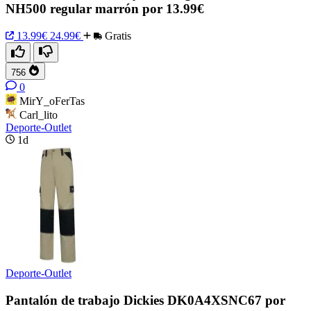
NH500 regular marrón por 13.99€
13.99€
24.99€
Gratis
756
0
MirY_oFerTas
Carl_lito
Deporte-Outlet
1d
Deporte-Outlet
Pantalón de trabajo Dickies DK0A4XSNC67 por