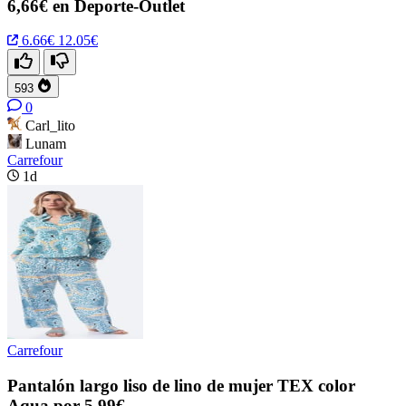
6,66€ en Deporte-Outlet
6.66€
12.05€
593
0
Carl_lito
Lunam
Carrefour
1d
Carrefour
Pantalón largo liso de lino de mujer TEX color
Aqua por 5.99€