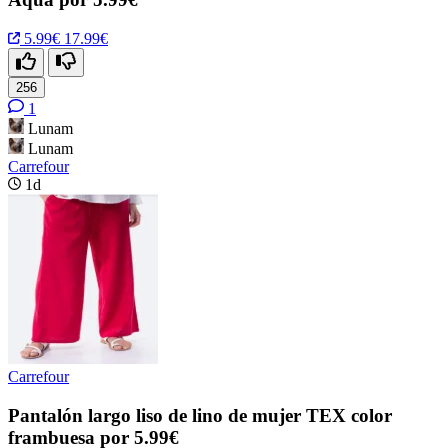
5.99€
17.99€
256
1
Lunam
Lunam
Carrefour
1d
Carrefour
Pantalón largo liso de lino de mujer TEX color
frambuesa por 5.99€