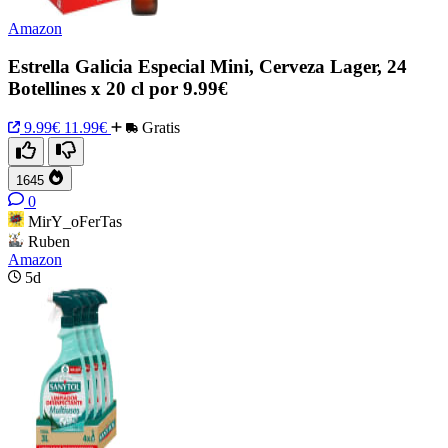
Amazon
Estrella Galicia Especial Mini, Cerveza Lager, 24
Botellines x 20 cl por 9.99€
9.99€
11.99€
Gratis
1645
0
MirY_oFerTas
Ruben
Amazon
5d