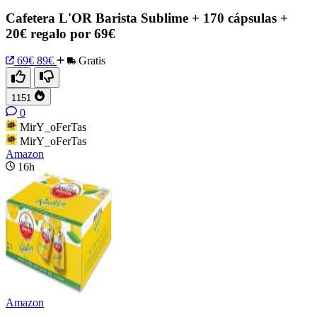
Cafetera L'OR Barista Sublime + 170 cápsulas +
20€ regalo por 69€
69€
89€
Gratis
1151
0
MirY_oFerTas
MirY_oFerTas
Amazon
16h
Amazon