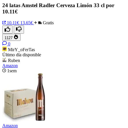
24 latas Amstel Radler Cerveza Limón 33 cl por
10.11€
10.11€
13.65€
Gratis
1127
0
MirY_oFerTas
Último día disponible
Ruben
Amazon
1sem
Amazon