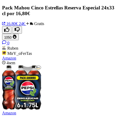
Pack Mahou Cinco Estrellas Reserva Especial 24x33
cl por 16,80€
16.80€
24€
Gratis
1050
0
Ruben
MirY_oFerTas
Amazon
4sem
Amazon