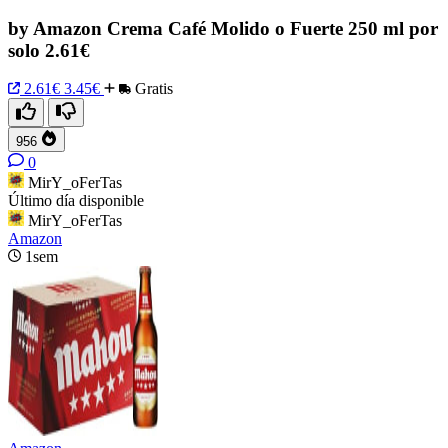
by Amazon Crema Café Molido o Fuerte 250 ml por
solo 2.61€
2.61€
3.45€
Gratis
956
0
MirY_oFerTas
Último día disponible
MirY_oFerTas
Amazon
1sem