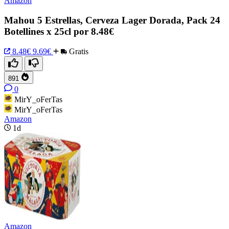
Amazon
Mahou 5 Estrellas, Cerveza Lager Dorada, Pack 24
Botellines x 25cl por 8.48€
8.48€
9.69€
Gratis
891
0
MirY_oFerTas
MirY_oFerTas
Amazon
1d
Amazon