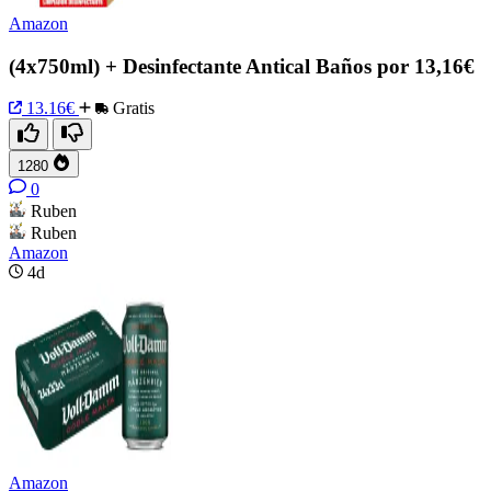
Amazon
(4x750ml) + Desinfectante Antical Baños por 13,16€
13.16€
Gratis
1280
0
Ruben
Ruben
Amazon
4d
Amazon