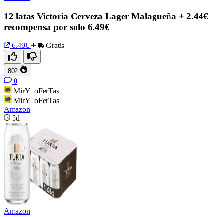
12 latas Victoria Cerveza Lager Malagueña + 2.44€
recompensa por solo 6.49€
6.49€
Gratis
802
0
MirY_oFerTas
MirY_oFerTas
Amazon
3d
Amazon