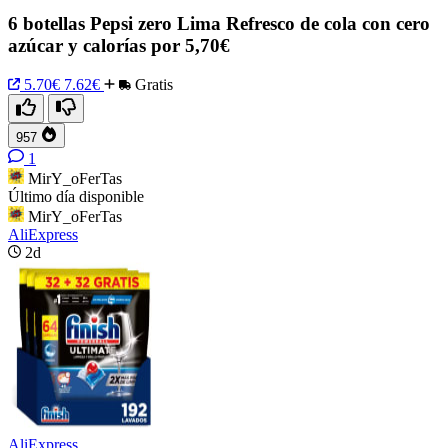
6 botellas Pepsi zero Lima Refresco de cola con cero
azúcar y calorías por 5,70€
5.70€
7.62€
Gratis
957
1
MirY_oFerTas
Último día disponible
MirY_oFerTas
AliExpress
2d
AliExpress