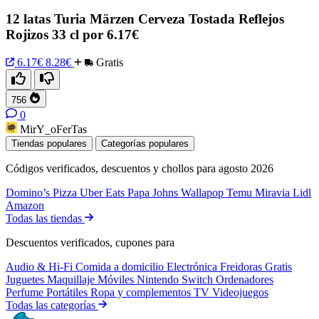
12 latas Turia Märzen Cerveza Tostada Reflejos
Rojizos 33 cl por 6.17€
6.17€
8.28€
Gratis
756
0
MirY_oFerTas
Tiendas populares
Categorías populares
Códigos verificados, descuentos y chollos para agosto 2026
Domino’s Pizza
Uber Eats
Papa Johns
Wallapop
Temu
Miravia
Lidl
Amazon
Todas las tiendas
Descuentos verificados, cupones para
Audio & Hi-Fi
Comida a domicilio
Electrónica
Freidoras
Gratis
Juguetes
Maquillaje
Móviles
Nintendo Switch
Ordenadores
Perfume
Portátiles
Ropa y complementos
TV
Videojuegos
Todas las categorías