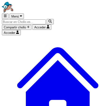
Menú
Compartir chollo
Acceder
Acceder