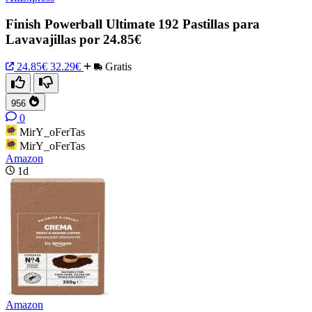
Finish Powerball Ultimate 192 Pastillas para
Lavavajillas por 24.85€
24.85€
32.29€
Gratis
956
0
MirY_oFerTas
MirY_oFerTas
Amazon
1d
Amazon