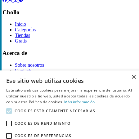
Chollo
Inicio
Categorías
Tiendas
Gratis
Acerca de
Sobre nosotros
Contacto
×
Reglas de publicación
Ese sitio web utiliza cookies
Información legal
Este sitio web usa cookies para mejorar la experiencia del usuario. Al
utilizar nuestro sitio web, usted acepta todas las cookies de acuerdo
Privacidad
con nuestra Política de cookies.
Más información
Declaración de cookies
COOKIES ESTRICTAMENTE NECESARIAS
Términos y condiciones
Descargo de Responsabilidad
Aviso y eliminación
COOKIES DE RENDIMIENTO
Derechos de autor ©
Chollo
2026. Todos los derechos quedan
COOKIES DE PREFERENCIAS
reservados.