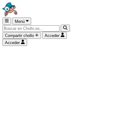
Menú
Compartir chollo
Acceder
Acceder