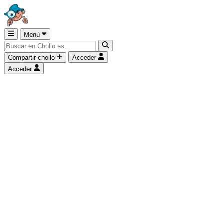
Menú
Compartir chollo
Acceder
Acceder