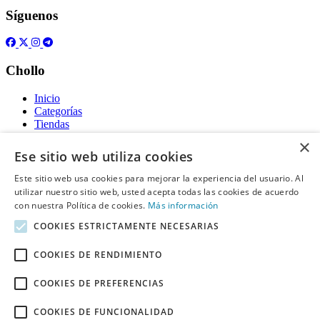
Síguenos
Chollo
Inicio
Categorías
Tiendas
Gratis
×
Ese sitio web utiliza cookies
Acerca de
Este sitio web usa cookies para mejorar la experiencia del usuario. Al
utilizar nuestro sitio web, usted acepta todas las cookies de acuerdo
Sobre nosotros
Contacto
con nuestra Política de cookies.
Más información
Reglas de publicación
COOKIES ESTRICTAMENTE NECESARIAS
Información legal
COOKIES DE RENDIMIENTO
Privacidad
COOKIES DE PREFERENCIAS
Declaración de cookies
Términos y condiciones
Descargo de Responsabilidad
COOKIES DE FUNCIONALIDAD