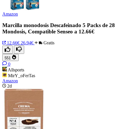
Amazon
Marcilla monodosis Descafeinado 5 Packs de 28
Mondosis, Compatible Senseo a 12.66€
12.66€
26.94€
Gratis
551
0
Allsports
MirY_oFerTas
Amazon
2d