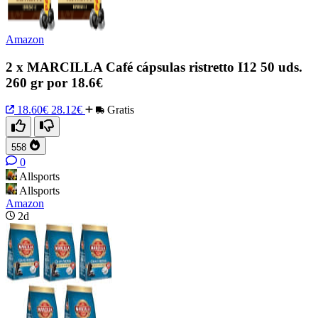
Amazon
2 x MARCILLA Café cápsulas ristretto I12 50 uds.
260 gr por 18.6€
18.60€
28.12€
Gratis
558
0
Allsports
Allsports
Amazon
2d