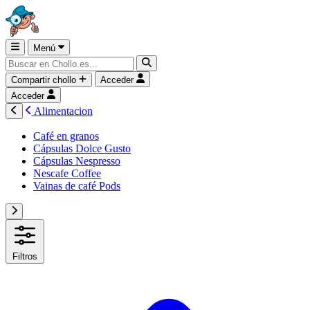
Menú
Compartir chollo
Acceder
Acceder
Alimentacion
Café en granos
Cápsulas Dolce Gusto
Cápsulas Nespresso
Nescafe Coffee
Vainas de café Pods
Filtros