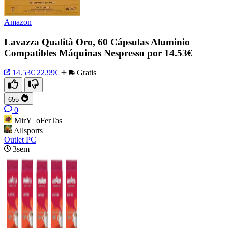
Amazon
Lavazza Qualità Oro, 60 Cápsulas Aluminio
Compatibles Máquinas Nespresso por 14.53€
14.53€
22.99€
Gratis
655
0
MirY_oFerTas
Allsports
Outlet PC
3sem