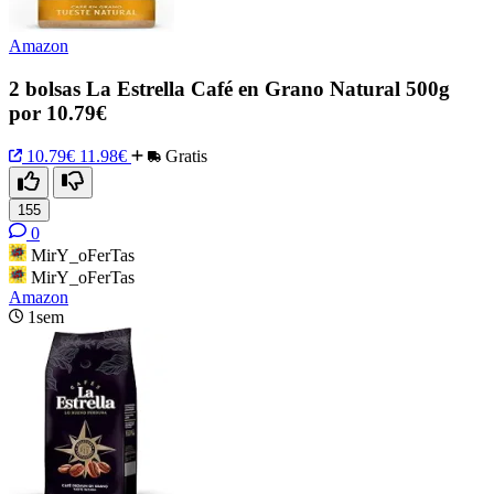
Amazon
2 bolsas La Estrella Café en Grano Natural 500g
por 10.79€
10.79€
11.98€
Gratis
155
0
MirY_oFerTas
MirY_oFerTas
Amazon
1sem