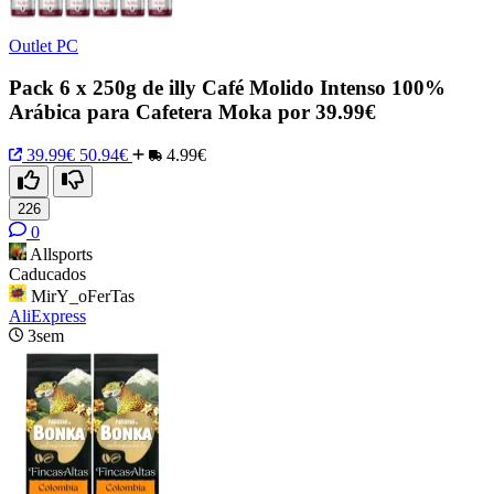
Outlet PC
Pack 6 x 250g de illy Café Molido Intenso 100%
Arábica para Cafetera Moka por 39.99€
39.99€
50.94€
4.99€
226
0
Allsports
Caducados
MirY_oFerTas
AliExpress
3sem