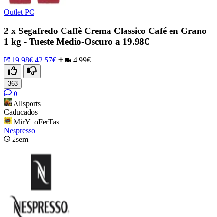
Outlet PC
2 x Segafredo Caffè Crema Classico Café en Grano
1 kg - Tueste Medio-Oscuro a 19.98€
19.98€
42.57€
4.99€
363
0
Allsports
Caducados
MirY_oFerTas
Nespresso
2sem