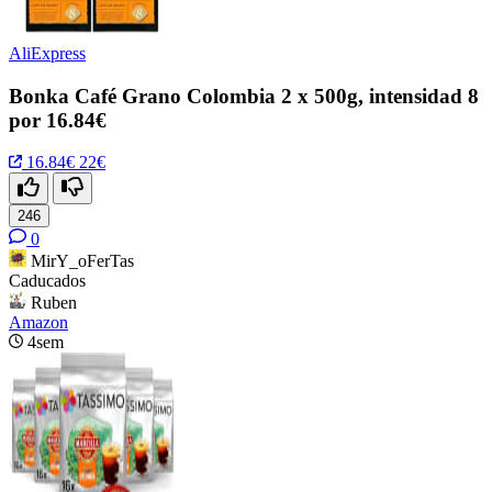
AliExpress
Bonka Café Grano Colombia 2 x 500g, intensidad 8
por 16.84€
16.84€
22€
246
0
MirY_oFerTas
Caducados
Ruben
Amazon
4sem