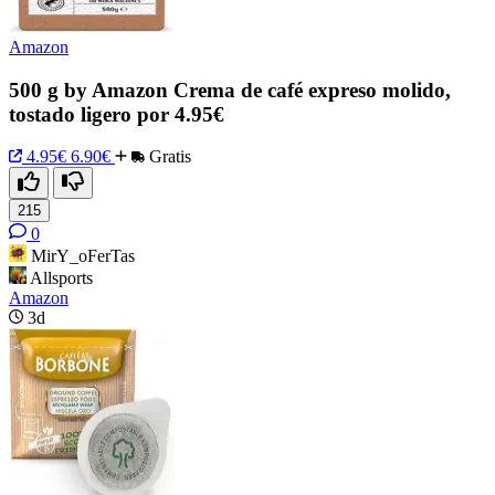
Amazon
500 g by Amazon Crema de café expreso molido,
tostado ligero por 4.95€
4.95€
6.90€
Gratis
215
0
MirY_oFerTas
Allsports
Amazon
3d