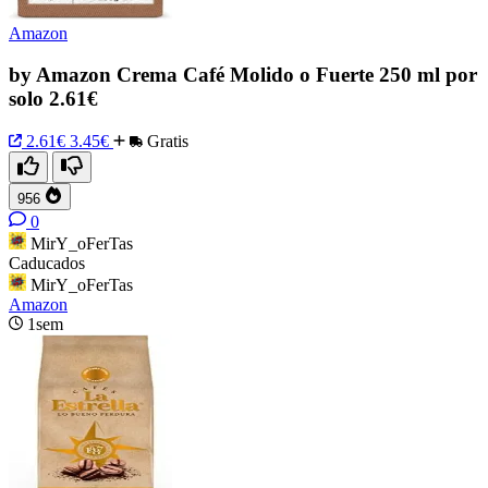
Amazon
by Amazon Crema Café Molido o Fuerte 250 ml por
solo 2.61€
2.61€
3.45€
Gratis
956
0
MirY_oFerTas
Caducados
MirY_oFerTas
Amazon
1sem