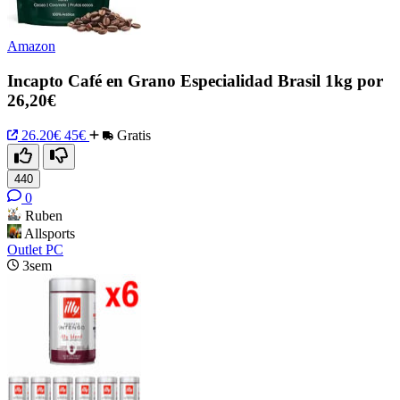
Amazon
Incapto Café en Grano Especialidad Brasil 1kg por
26,20€
26.20€
45€
Gratis
440
0
Ruben
Allsports
Outlet PC
3sem