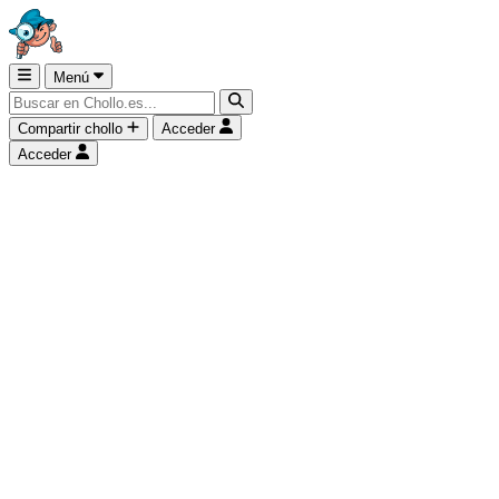
Menú
Compartir chollo
Acceder
Acceder