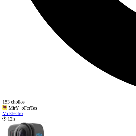
153 chollos
MirY_oFerTas
Mi Electro
12h