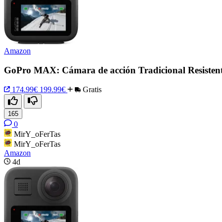
Amazon
GoPro MAX: Cámara de acción Tradicional Resistent
174.99€
199.99€
Gratis
165
0
MirY_oFerTas
MirY_oFerTas
Amazon
4d