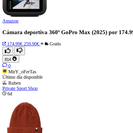
Amazon
Cámara deportiva 360º GoPro Max (2025) por 174.9
174.99€
259.90€
Gratis
814
0
MirY_oFerTas
Último día disponible
Ruben
Private Sport Shop
6d