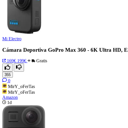
Mi Electro
Cámara Deportiva GoPro Max 360 - 6K Ultra HD, Es
169€
199€
Gratis
355
0
MirY_oFerTas
MirY_oFerTas
Amazon
1d