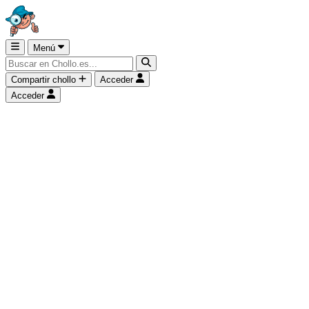
Menú
Compartir chollo
Acceder
Acceder