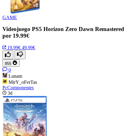
GAME
Videojuego PS5 Horizon Zero Dawn Remastered
por 19.99€
19.99€
49.99€
855
0
Lunam
MirY_oFerTas
PcComponentes
3d