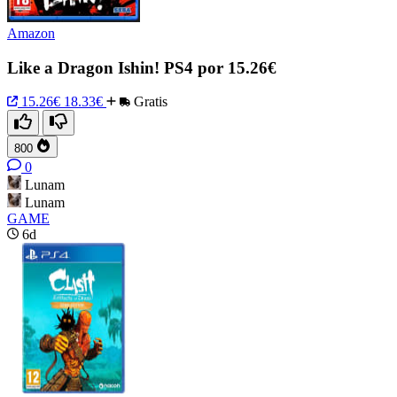
Amazon
Like a Dragon Ishin! PS4 por 15.26€
15.26€
18.33€
Gratis
800
0
Lunam
Lunam
GAME
6d