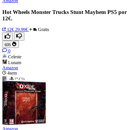
Amazon
Hot Wheels Monster Trucks Stunt Mayhem PS5 por
12€.
12€
29.99€
Gratis
605
0
Celeste
Lunam
Amazon
4sem
Amazon