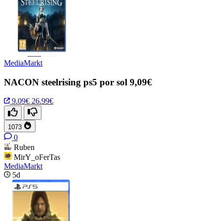
MediaMarkt
NACON steelrising ps5 por sol 9,09€
9.09€
26.99€
1073
0
Ruben
MirY_oFerTas
MediaMarkt
5d