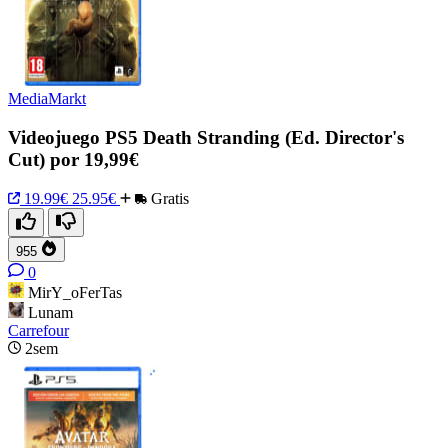
MediaMarkt
Videojuego PS5 Death Stranding (Ed. Director's
Cut) por 19,99€
19.99€
25.95€
Gratis
955
0
MirY_oFerTas
Lunam
Carrefour
2sem