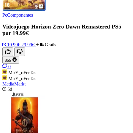
PcComponentes
Videojuego Horizon Zero Dawn Remastered PS5
por 19.99€
19.99€
29.99€
Gratis
855
0
MirY_oFerTas
MirY_oFerTas
MediaMarkt
5d