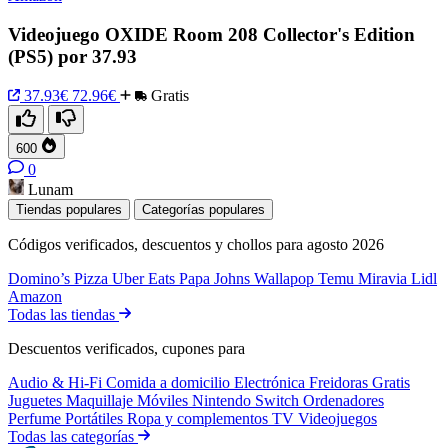
Videojuego OXIDE Room 208 Collector's Edition
(PS5) por 37.93
37.93€
72.96€
Gratis
600
0
Lunam
Tiendas populares
Categorías populares
Códigos verificados, descuentos y chollos para agosto 2026
Domino’s Pizza
Uber Eats
Papa Johns
Wallapop
Temu
Miravia
Lidl
Amazon
Todas las tiendas
Descuentos verificados, cupones para
Audio & Hi-Fi
Comida a domicilio
Electrónica
Freidoras
Gratis
Juguetes
Maquillaje
Móviles
Nintendo Switch
Ordenadores
Perfume
Portátiles
Ropa y complementos
TV
Videojuegos
Todas las categorías