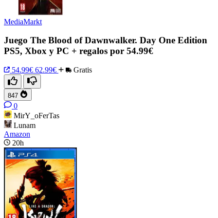
MediaMarkt
Juego The Blood of Dawnwalker. Day One Edition
PS5, Xbox y PC + regalos por 54.99€
54.99€
62.99€
Gratis
847
0
MirY_oFerTas
Lunam
Amazon
20h