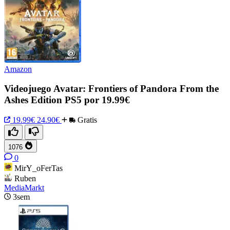
Amazon
Videojuego Avatar: Frontiers of Pandora From the
Ashes Edition PS5 por 19.99€
19.99€
24.90€
Gratis
1076
0
MirY_oFerTas
Ruben
MediaMarkt
3sem