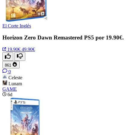
El Corte Inglés
Horizon Zero Dawn Remastered PS5 por 19.90€.
19.90€
49.90€
861
0
Celeste
Lunam
GAME
6d