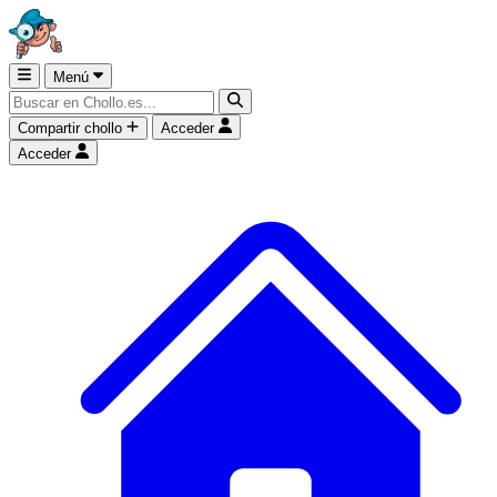
Menú
Compartir chollo
Acceder
Acceder